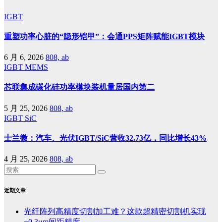
IGBT
重塑功率心脏的“隐形铠甲”：会通PPS矩阵赋能IGBT模块
6 月 6, 2026
808, ab
IGBT
MEMS
芯联集成碳化硅功率模块装机量居国内第二
5 月 25, 2026
808, ab
IGBT
SiC
士兰微：汽车、光伏IGBT/SiC营收32.73亿，同比增长43%
4 月 25, 2026
808, ab
近期文章
光纤阵列高精度切割加工难？这款超精密切割机实现
±0.3μm间距精度