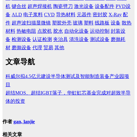
机
键合丝
超声焊接机
陶瓷劈刀
激光设备
设备配件
PVD设
备
ALD
电子浆料
CVD
导热材料
元器件
密封胶
X-Ray
配
件
超声波扫描显微镜
塑胶外壳
玻璃
塑料
线路板
设备
散热
材料
热敏电阻
点胶机
胶水
自动化设备
运动控制
封装设
备
检测设备
认证检测
夹治具
清洗设备
测试设备
磨抛耗
材
磨抛设备
代理
贸易
其他
文章导航
科威尔拟4.5亿元建设半导体测试及智能制造装备产业园项
目
超结MOS、超结IGBT落子，华虹虹芯基金完成对超致半导
体的投资
作者
gan, lanjie
相关文章