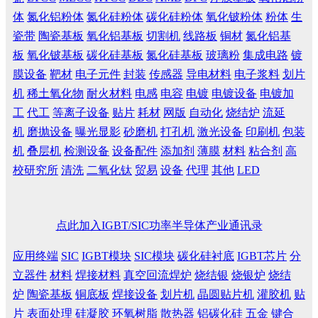
体
氮化铝粉体
氮化硅粉体
碳化硅粉体
氧化铍粉体
粉体
生
瓷带
陶瓷基板
氧化铝基板
切割机
线路板
铜材
氮化铝基
板
氧化铍基板
碳化硅基板
氮化硅基板
玻璃粉
集成电路
镀
膜设备
靶材
电子元件
封装
传感器
导电材料
电子浆料
划片
机
稀土氧化物
耐火材料
电感
电容
电镀
电镀设备
电镀加
工
代工
等离子设备
贴片
耗材
网版
自动化
烧结炉
流延
机
磨抛设备
曝光显影
砂磨机
打孔机
激光设备
印刷机
包装
机
叠层机
检测设备
设备配件
添加剂
薄膜
材料
粘合剂
高
校研究所
清洗
二氧化钛
贸易
设备
代理
其他
LED
点此加入IGBT/SIC功率半导体产业通讯录
应用终端
SIC
IGBT模块
SIC模块
碳化硅衬底
IGBT芯片
分
立器件
材料
焊接材料
真空回流焊炉
烧结银
烧银炉
烧结
炉
陶瓷基板
铜底板
焊接设备
划片机
晶圆贴片机
灌胶机
贴
片
表面处理
硅凝胶
环氧树脂
散热器
铝碳化硅
五金
键合