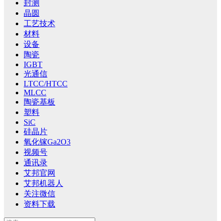
封测
晶圆
工艺技术
材料
设备
陶瓷
IGBT
光通信
LTCC/HTCC
MLCC
陶瓷基板
塑料
SiC
硅晶片
氧化镓Ga2O3
视频号
通讯录
艾邦官网
艾邦机器人
关注微信
资料下载