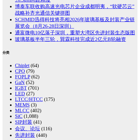
博泰车联收购高速光电芯片企业成都明夷，“软硬芯云”
战略补齐光通信关键拼图
SCHMID迅得科技将亮相2026年玻璃基板及封装产业链
展览会（8月26-28日深圳）
通富微电10亿落子深圳，重塑大湾区先进封装生态版图
玻璃基板半年三轮，巽霖科技完成近2亿元B轮融资
分类
Chiplet
(64)
CPO
(79)
FOPLP
(62)
GaN
(52)
IGBT
(701)
LED
(27)
LTCC/HTCC
(175)
MEMS
(3)
MLCC
(402)
SiC
(1,088)
SIP封装
(41)
会议、论坛
(116)
先进封装
(440)