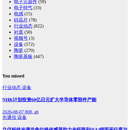
电子元器件
(59)
电子特气
(33)
电感
(15)
硅晶片
(78)
行业动态
(822)
衬底
(50)
视频号
(3)
设备
(572)
陶瓷
(270)
陶瓷基板
(447)
You missed
行业动态
设备
NHK计划投资60亿日元扩大半导体零部件产能
2026-08-07
808, ab
光通信
设备
立仪科技光谱共焦位移传感器助力光纤阵列(FA)端面平行度与