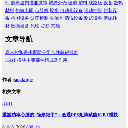
件
超声波扫描显微镜
塑胶外壳
玻璃
塑料
线路板
设备
散热
材料
热敏电阻
点胶机
胶水
自动化设备
运动控制
封装设
备
检测设备
认证检测
夹治具
清洗设备
测试设备
磨抛耗
材
磨抛设备
代理
贸易
其他
文章导航
赛米控和丹佛斯两公司合并获得批准
IGBT 模块主要部件组成及作用
作者
gan, lanjie
相关文章
IGBT
重塑功率心脏的“隐形铠甲”：会通PPS矩阵赋能IGBT模块
6 月 6, 2026
808, ab