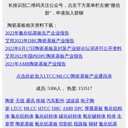
长按识别二维码关注公众号，点击下方菜单栏左侧“微信
群”，申请加入群聊
陶瓷基板相关资料下载：
2022年氮化铝基板生产企业报告
艾邦2022年DBC陶瓷基板产业报告
2022年6月17日陶瓷基板及封装产业链论坛演讲可公开资料
艾邦2022年国内DPC陶瓷基板产业报告
2021年AMB陶瓷基板产业报告
点击此处加入LTCC/MLCC/陶瓷基板产业通讯录
成员: 5306人， 热度: 153517
陶瓷
天线
通讯
终端
汽车配件
滤波器
电子陶
瓷
LTCC
MLCC
HTCC
DBC
AMB
DPC
厚膜基板
氧化铝粉
体
氮化铝粉体
氮化硅粉体
碳化硅粉体
氧化铍粉体
粉体
生
瓷带
陶瓷基板
氧化铝基板
切割机
线路板
铜材
氮化铝基