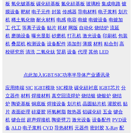
板
氧化铍基板
碳化硅基板
氮化硅基板
玻璃粉
集成电路
镀
膜设备
靶材
电子元件
封装
传感器
导电材料
电子浆料
划片
机
稀土氧化物
耐火材料
电感
电容
电镀
电镀设备
电镀加
工
代工
等离子设备
贴片
耗材
网版
自动化
烧结炉
流延
机
磨抛设备
曝光显影
砂磨机
打孔机
激光设备
印刷机
包装
机
叠层机
检测设备
设备配件
添加剂
薄膜
材料
粘合剂
高
校研究所
清洗
二氧化钛
贸易
设备
代理
其他
LED
点此加入IGBT/SIC功率半导体产业通讯录
应用终端
SIC
IGBT模块
SIC模块
碳化硅衬底
IGBT芯片
分
立器件
材料
焊接材料
真空回流焊炉
烧结银
烧银炉
烧结
炉
陶瓷基板
铜底板
焊接设备
划片机
晶圆贴片机
灌胶机
贴
片
表面处理
硅凝胶
环氧树脂
散热器
铝碳化硅
五金
键合
机
键合丝
超声焊接机
陶瓷劈刀
激光设备
设备配件
PVD设
备
ALD
电子浆料
CVD
导热材料
元器件
密封胶
X-Ray
配