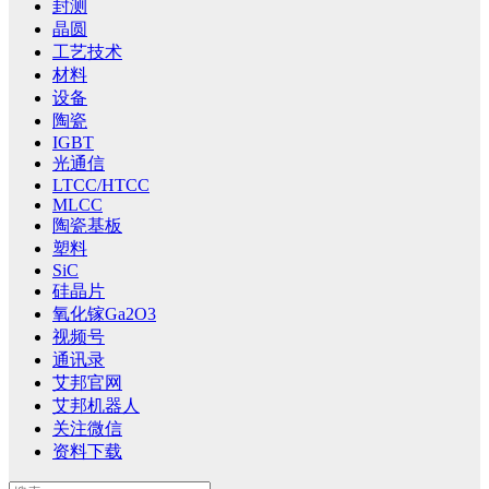
封测
晶圆
工艺技术
材料
设备
陶瓷
IGBT
光通信
LTCC/HTCC
MLCC
陶瓷基板
塑料
SiC
硅晶片
氧化镓Ga2O3
视频号
通讯录
艾邦官网
艾邦机器人
关注微信
资料下载