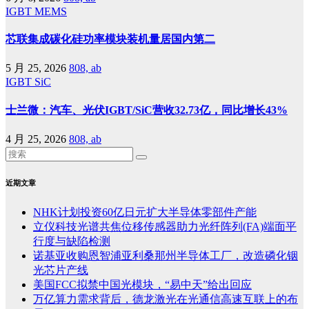
IGBT
MEMS
芯联集成碳化硅功率模块装机量居国内第二
5 月 25, 2026
808, ab
IGBT
SiC
士兰微：汽车、光伏IGBT/SiC营收32.73亿，同比增长43%
4 月 25, 2026
808, ab
近期文章
NHK计划投资60亿日元扩大半导体零部件产能
立仪科技光谱共焦位移传感器助力光纤阵列(FA)端面平
行度与缺陷检测
诺基亚收购恩智浦亚利桑那州半导体工厂，改造磷化铟
光芯片产线
美国FCC拟禁中国光模块，“易中天”给出回应
万亿算力需求背后，德龙激光在光通信高速互联上的布