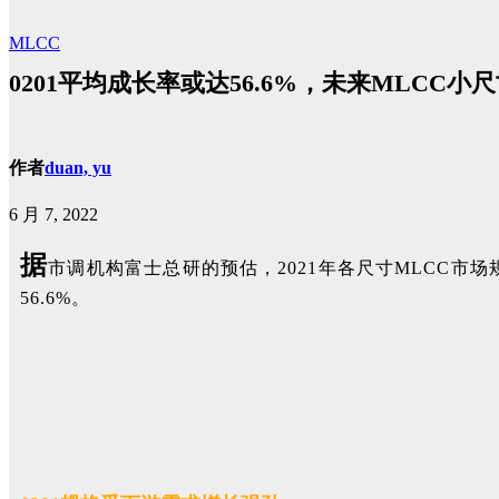
MLCC
0201平均成长率或达56.6%​，未来MLCC
作者
duan, yu
6 月 7, 2022
据
市调机构富士总研的预估，2021年各尺寸MLCC市场
56.6%。