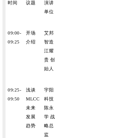
时间
议题
演讲
单位
09:00-
开场
艾邦
09:25
介绍
智造
江耀
贵 创
始人
09:25-
浅谈
宇阳
09:50
MLCC
科技
未来
陈永
发展
学 战
趋势
略总
监