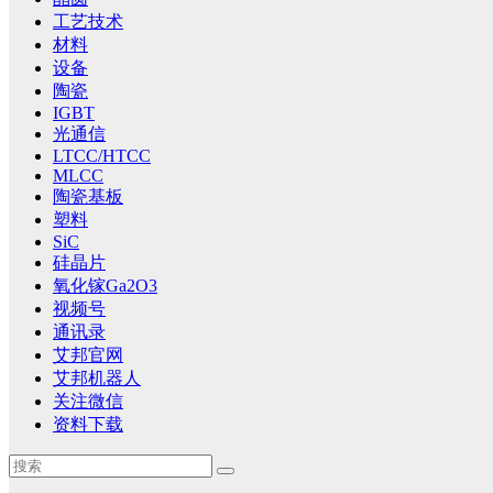
工艺技术
材料
设备
陶瓷
IGBT
光通信
LTCC/HTCC
MLCC
陶瓷基板
塑料
SiC
硅晶片
氧化镓Ga2O3
视频号
通讯录
艾邦官网
艾邦机器人
关注微信
资料下载