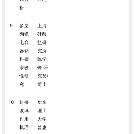
析
9
多层
上海
陶瓷
硅酸
电容
盐研
器瓷
究所
料掺
陈学
杂改
锋 研
性研
究员/
究
博士
10
封接
华东
玻璃
理工
作用
大学
机理
曾惠