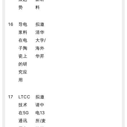
势
料
16
导电
拟邀
浆料
清华
在电
大学/
子陶
海外
瓷上
华昇
的研
究应
用
17
LTCC
拟邀
技术
请中
在5G
电13
通讯
所/麦