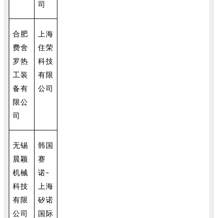
司
合肥
上海
费舍
住荣
罗热
科技
工装
有限
备有
公司
限公
司
无锡
韩国
晨颖
赛
机械
诺-
科技
上海
有限
矽诺
公司
国际