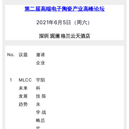
第二届高端电子陶瓷产业高峰论坛
2021年6月5日（周六）
深圳
观澜 格兰云天酒店
No.
议题
邀请
企业
1
MLCC
宇阳
未来
科
发展
技 陈
趋势
永
学 战
略总
监