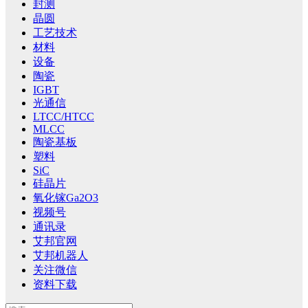
封测
晶圆
工艺技术
材料
设备
陶瓷
IGBT
光通信
LTCC/HTCC
MLCC
陶瓷基板
塑料
SiC
硅晶片
氧化镓Ga2O3
视频号
通讯录
艾邦官网
艾邦机器人
关注微信
资料下载