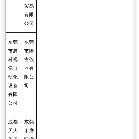
贸易
有限
公司
东莞
东莞
市腾
市隆
科视
吉仪
觉自
器有
动化
限公
设备
司
有限
公司
成都
东莞
天大
市磨