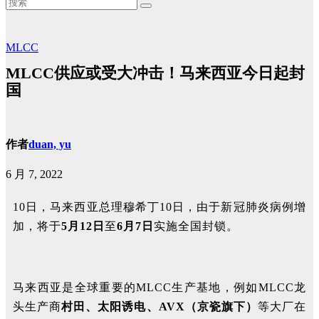
MLCC
MLCC供应或受大冲击！马来西亚今日起封
国
作者
duan, yu
6 月 7, 2022
10日，马来西亚总理穆希丁10日，由于新冠肺炎病例增
加，将于
5月12日
至
6月7日
实施全国封锁。
马来西亚是全球重要的MLCC生产基地，例如MLCC龙
头生产商
村田、太阳诱电、AVX（京瓷旗下）
等大厂在