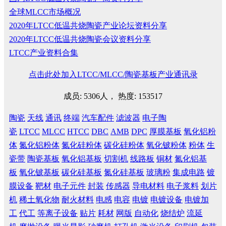
全球MLCC市场概况
2020年LTCC低温共烧陶瓷产业论坛资料分享
2020年LTCC低温共烧陶瓷会议资料分享
LTCC产业资料合集
点击此处加入LTCC/MLCC/陶瓷基板产业通讯录
成员: 5306人， 热度: 153517
陶瓷
天线
通讯
终端
汽车配件
滤波器
电子陶
瓷
LTCC
MLCC
HTCC
DBC
AMB
DPC
厚膜基板
氧化铝粉
体
氮化铝粉体
氮化硅粉体
碳化硅粉体
氧化铍粉体
粉体
生
瓷带
陶瓷基板
氧化铝基板
切割机
线路板
铜材
氮化铝基
板
氧化铍基板
碳化硅基板
氮化硅基板
玻璃粉
集成电路
镀
膜设备
靶材
电子元件
封装
传感器
导电材料
电子浆料
划片
机
稀土氧化物
耐火材料
电感
电容
电镀
电镀设备
电镀加
工
代工
等离子设备
贴片
耗材
网版
自动化
烧结炉
流延