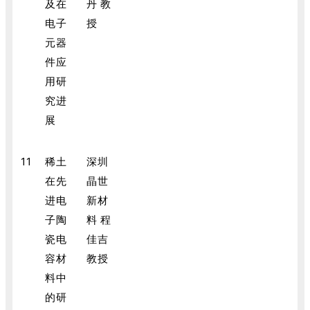
及在
丹 教
电子
授
元器
件应
用研
究进
展
11
稀土
深圳
在先
晶世
进电
新材
子陶
料 程
瓷电
佳吉
容材
教授
料中
的研