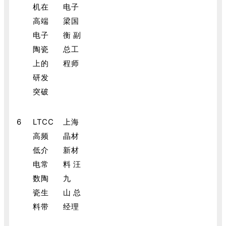
机在
电子
高端
梁国
电子
衡 副
陶瓷
总工
上的
程师
研发
突破
6
LTCC
上海
高频
晶材
低介
新材
电常
料 汪
数陶
九
瓷生
山 总
料带
经理