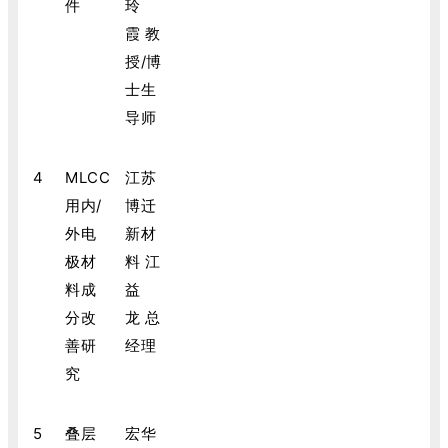
件
玲
霞 教
授/博
士生
导师
4
MLCC
江苏
用内/
博迁
外电
新材
极材
料 江
料成
益
分改
龙 总
善研
经理
究
5
叠层
宏华