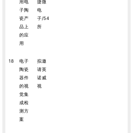
用电
捷微
子陶
电
瓷产
子/54
品上
所
的应
用
18
电子
拟邀
陶瓷
请英
器件
诺威
的视
视
觉集
成检
测方
案