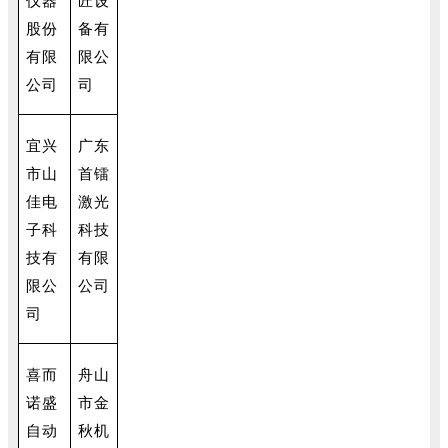
仪器
匠设
股份
备有
有限
限公
公司
司
宜兴
广东
市山
首镭
佳电
激光
子科
科技
技有
有限
限公
公司
司
喜而
舟山
诺盛
市金
自动
秋机