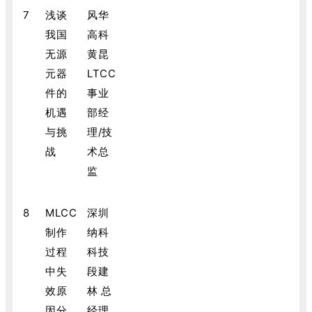
7
浅谈
风华
我国
高科
无源
黄昆
元器
LTCC
件的
事业
机遇
部经
与挑
理/技
战
术总
监
8
MLCC
深圳
制作
纳科
过程
科技
中失
段建
效原
林 总
因分
经理