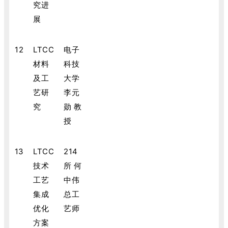
究进
展
12
LTCC
电子
材料
科技
及工
大学
艺研
李元
究
勋 教
授
13
LTCC
214
技术
所 何
工艺
中伟
集成
总工
优化
艺师
方案