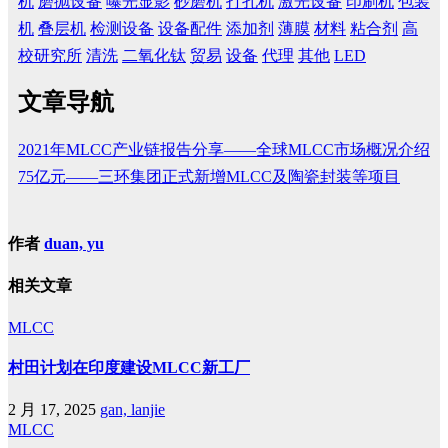
机
磨抛设备
曝光显影
砂磨机
打孔机
激光设备
印刷机
包装
机
叠层机
检测设备
设备配件
添加剂
薄膜
材料
粘合剂
高
校研究所
清洗
二氧化钛
贸易
设备
代理
其他
LED
文章导航
2021年MLCC产业链报告分享——全球MLCC市场概况介绍
75亿元——三环集团正式新增MLCC及陶瓷封装等项目
作者
duan, yu
相关文章
MLCC
村田计划在印度建设MLCC新工厂
2 月 17, 2025
gan, lanjie
MLCC