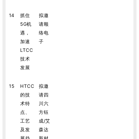
14
抓住
拟邀
5G机
请顺
遇，
络电
加速
子
LTCC
技术
发展
15
HTCC
拟邀
的技
请四
术特
川六
点、
方钰
工艺
成/艾
及发
森达
展趋
新材