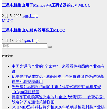
三星电机推出用于Memory电压调节器的25V MLCC
2 月 5, 2025
gan, lanjie
MLCC
三星电机推出AI服务器用高压MLCC
1 月 13, 2025
gan, lanjie
近期文章
中国光通信产业的“全家福”，来看看你熟悉的企业都有
谁
铌奥光电完成数亿元B轮融资，全速推进薄膜铌酸锂高
速光互联规模商用
光纤阵列高精度切割加工难？这款超精密切割机实现
±0.3μm间距精度
博泰车联收购高速光电芯片企业成都明夷，“软硬芯云”
战略补齐光通信关键拼图
SCHMID迅得科技将亮相2026年玻璃基板及封装产业链