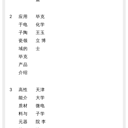
2
应用
毕克
于电
化学
子陶
王玉
瓷领
立 博
域的
士
毕克
产品
介绍
3
高性
天津
能介
大学
质材
微电
料与
子学
元器
院 李