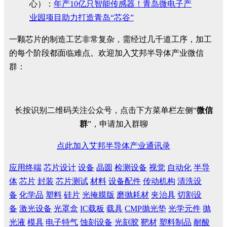
心）：
年产10亿只智能传感器！青岛微电子产
业园项目助力打造青岛“芯谷”
一颗芯片的制造工艺非常复杂，需经过几千道工序，加工
的每个阶段都面临难点。欢迎加入艾邦半导体产业微信
群：
长按识别二维码关注公众号，点击下方菜单栏左侧“
微信
群
”，申请加入群聊
点此加入艾邦半导体产业通讯录
应用终端
芯片设计
设备
晶圆
检测设备
视觉
自动化
半导
体
芯片
封装
芯片测试
材料
设备配件
传动机构
清洗设
备
化学品
塑料
硅片
光掩膜版
磨抛耗材
夹治具
切割设
备
激光设备
光罩盒
IC载板
载具
CMP抛光垫
光学元件
抛
光液
模具
电子特气
蚀刻设备
光刻胶
靶材
塑料制品
耐酸