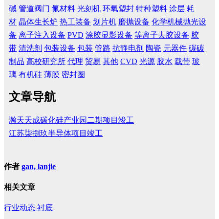
碱
管道阀门
氟材料
光刻机
环氧塑封
特种塑料
涂层
耗
材
晶体生长炉
热工装备
划片机
磨抛设备
化学机械抛光设
备
离子注入设备
PVD
涂胶显影设备
等离子去胶设备
胶
带
清洗剂
包装设备
包装
管路
抗静电剂
陶瓷
元器件
碳碳
制品
高校研究所
代理
贸易
其他
CVD
光源
胶水
载带
玻
璃
有机硅
薄膜
密封圈
文章导航
瀚天天成碳化硅产业园二期项目竣工
江苏柒捌玖半导体项目竣工
作者
gan, lanjie
相关文章
行业动态
衬底