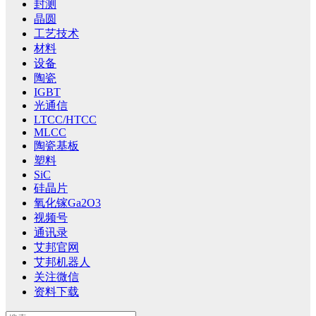
封测
晶圆
工艺技术
材料
设备
陶瓷
IGBT
光通信
LTCC/HTCC
MLCC
陶瓷基板
塑料
SiC
硅晶片
氧化镓Ga2O3
视频号
通讯录
艾邦官网
艾邦机器人
关注微信
资料下载