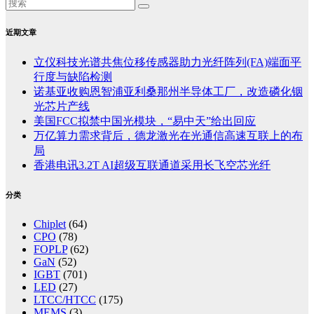
近期文章
立仪科技光谱共焦位移传感器助力光纤阵列(FA)端面平
行度与缺陷检测
诺基亚收购恩智浦亚利桑那州半导体工厂，改造磷化铟
光芯片产线
美国FCC拟禁中国光模块，“易中天”给出回应
万亿算力需求背后，德龙激光在光通信高速互联上的布
局
香港电讯3.2T AI超级互联通道采用长飞空芯光纤
分类
Chiplet
(64)
CPO
(78)
FOPLP
(62)
GaN
(52)
IGBT
(701)
LED
(27)
LTCC/HTCC
(175)
MEMS
(3)