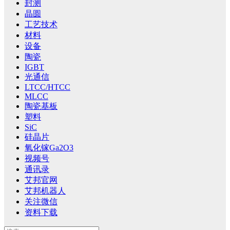
封测
晶圆
工艺技术
材料
设备
陶瓷
IGBT
光通信
LTCC/HTCC
MLCC
陶瓷基板
塑料
SiC
硅晶片
氧化镓Ga2O3
视频号
通讯录
艾邦官网
艾邦机器人
关注微信
资料下载