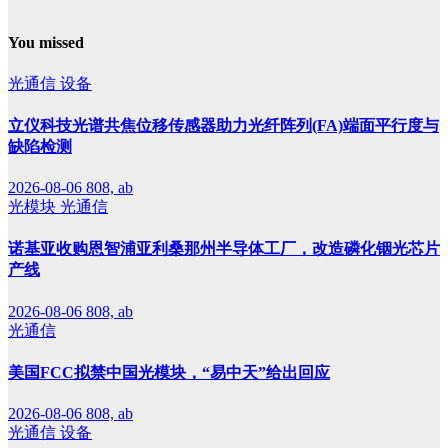
You missed
光通信
设备
立仪科技光谱共焦位移传感器助力光纤阵列(FA)端面平行度与
缺陷检测
2026-08-06
808, ab
光模块
光通信
诺基亚收购恩智浦亚利桑那州半导体工厂，改造磷化铟光芯片
产线
2026-08-06
808, ab
光通信
美国FCC拟禁中国光模块，“易中天”给出回应
2026-08-06
808, ab
光通信
设备