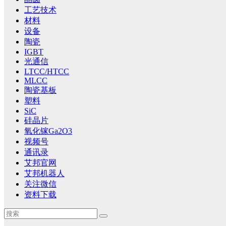
工艺技术
材料
设备
陶瓷
IGBT
光通信
LTCC/HTCC
MLCC
陶瓷基板
塑料
SiC
硅晶片
氧化镓Ga2O3
视频号
通讯录
艾邦官网
艾邦机器人
关注微信
资料下载