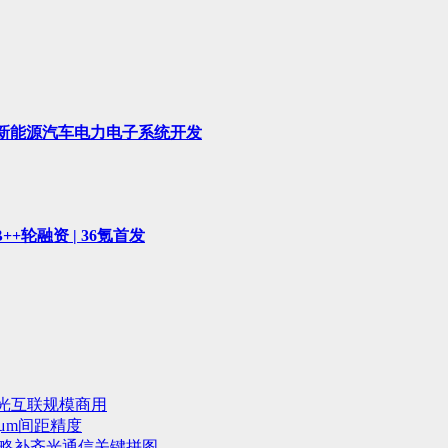
于新能源汽车电力电子系统开发
轮融资 | 36氪首发
光互联规模商用
μm间距精度
战略补齐光通信关键拼图