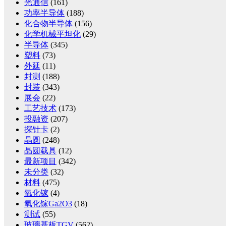
光通信
(161)
功率半导体
(188)
化合物半导体
(156)
化学机械平坦化
(29)
半导体
(345)
塑料
(73)
外延
(11)
封测
(188)
封装
(343)
展会
(22)
工艺技术
(173)
投融资
(207)
探针卡
(2)
晶圆
(248)
晶圆载具
(12)
最新项目
(342)
未分类
(32)
材料
(475)
氧化镓
(4)
氧化镓Ga2O3
(18)
测试
(55)
玻璃基板TGV
(562)