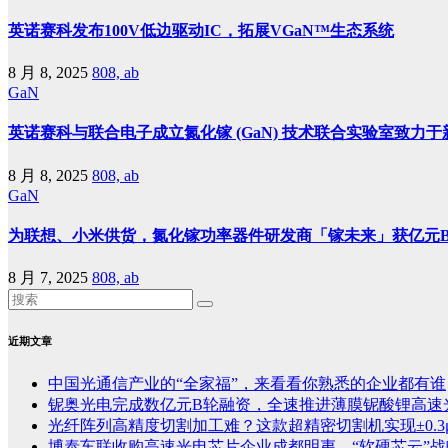
英诺赛科发布100V低边驱动IC，拓展VGaN™生态系统
8 月 8, 2025
808, ab
GaN
英诺赛科与联合电子成立氮化镓 (GaN) 技术联合实验室致力
8 月 8, 2025
808, ab
GaN
为联想、小米供货，氮化镓功率器件研发商「镓未来」获亿元B++
8 月 7, 2025
808, ab
近期文章
中国光通信产业的“全家福”，来看看你熟悉的企业都有谁
铌奥光电完成数亿元B轮融资，全速推进薄膜铌酸锂高速
光纤阵列高精度切割加工难？这款超精密切割机实现±0.3
博泰车联收购高速光电芯片企业成都明夷，“软硬芯云”