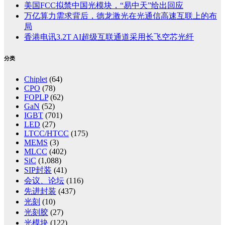
美国FCC拟禁中国光模块，“易中天”给出回应
万亿算力需求背后，德龙激光在光通信高速互联上的布
局
香港电讯3.2T AI超级互联通道采用长飞空芯光纤
分类
Chiplet
(64)
CPO
(78)
FOPLP
(62)
GaN
(52)
IGBT
(701)
LED
(27)
LTCC/HTCC
(175)
MEMS
(3)
MLCC
(402)
SiC
(1,088)
SIP封装
(41)
会议、论坛
(116)
先进封装
(437)
光刻
(10)
光刻胶
(27)
光模块
(122)