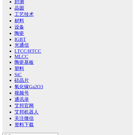
封测
晶圆
工艺技术
材料
设备
陶瓷
IGBT
光通信
LTCC/HTCC
MLCC
陶瓷基板
塑料
SiC
硅晶片
氧化镓Ga2O3
视频号
通讯录
艾邦官网
艾邦机器人
关注微信
资料下载