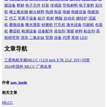
膜设备
靶材
电子元件
封装
传感器
导电材料
电子浆料
划片
机
稀土氧化物
耐火材料
电感
电容
电镀
电镀设备
电镀加
工
代工
等离子设备
贴片
耗材
网版
自动化
烧结炉
流延
机
磨抛设备
曝光显影
砂磨机
打孔机
激光设备
印刷机
包装
机
叠层机
检测设备
设备配件
添加剂
薄膜
材料
粘合剂
高
校研究所
清洗
二氧化钛
贸易
设备
代理
其他
LED
文章导航
三星电机车载MLCC (1210 inch X7R 22㎌ 35V) 问世
2024年国外 MLCC 厂商名单
作者
gan, lanjie
相关文章
MLCC