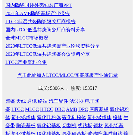
国内陶瓷封装外壳知名厂商PPT
2021年AMB陶瓷基板产业报告
LTCC低温共烧陶瓷银浆厂商报告
国内LTCC低温共烧陶瓷厂商资料分享
全球MLCC市场概况
2020年LTCC低温共烧陶瓷产业论坛资料分享
2020年LTCC低温共烧陶瓷会议资料分享
LTCC产业资料合集
点击此处加入LTCC/MLCC/陶瓷基板产业通讯录
成员: 5306人， 热度: 153517
陶瓷
天线
通讯
终端
汽车配件
滤波器
电子陶
瓷
LTCC
MLCC
HTCC
DBC
AMB
DPC
厚膜基板
氧化铝粉
体
氮化铝粉体
氮化硅粉体
碳化硅粉体
氧化铍粉体
粉体
生
瓷带
陶瓷基板
氧化铝基板
切割机
线路板
铜材
氮化铝基
板
氧化铍基板
碳化硅基板
氮化硅基板
玻璃粉
集成电路
镀