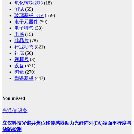
氧化镓Ga2O3
(18)
测试
(55)
玻璃基板TGV
(559)
电子元器件
(59)
电子特气
(33)
电感
(15)
硅晶片
(78)
行业动态
(821)
衬底
(50)
视频号
(3)
设备
(571)
陶瓷
(270)
陶瓷基板
(447)
You missed
光通信
设备
立仪科技光谱共焦位移传感器助力光纤阵列(FA)端面平行度与
缺陷检测