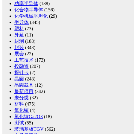
功率半导体
(188)
化合物半导体
(156)
化学机械平坦化
(29)
半导体
(345)
塑料
(73)
外延
(11)
封测
(188)
封装
(343)
展会
(22)
工艺技术
(173)
投融资
(207)
探针卡
(2)
晶圆
(248)
晶圆载具
(12)
最新项目
(342)
未分类
(32)
材料
(475)
氧化镓
(4)
氧化镓Ga2O3
(18)
测试
(55)
玻璃基板TGV
(562)