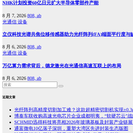
NHK计划投资60亿日元扩大半导体零部件产能
8 月 7, 2026
808, ab
光通信
设备
立仪科技光谱共焦位移传感器助力光纤阵列(FA)端面平行度与
8 月 6, 2026
808, ab
光通信
设备
万亿算力需求背后，德龙激光在光通信高速互联上的布局
8 月 6, 2026
808, ab
近期文章
光纤阵列高精度切割加工难？这款超精密切割机实现±0.3
博泰车联收购高速光电芯片企业成都明夷，“软硬芯云”
SCHMID迅得科技将亮相2026年玻璃基板及封装产业链展览
通富微电10亿落子深圳，重塑大湾区先进封装生态版图