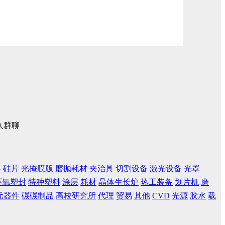
入群聊
料
硅片
光掩膜版
磨抛耗材
夹治具
切割设备
激光设备
光罩
环氧塑封
特种塑料
涂层
耗材
晶体生长炉
热工装备
划片机
磨
元器件
碳碳制品
高校研究所
代理
贸易
其他
CVD
光源
胶水
载