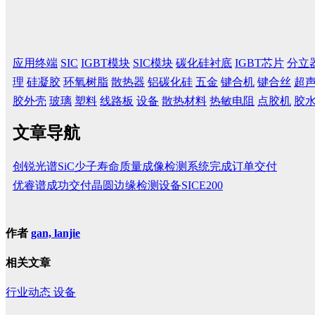
应用终端
SIC
IGBT模块
SIC模块
碳化硅衬底
IGBT芯片
分立
理
硅凝胶
环氧树脂
散热器
铝碳化硅
五金
键合机
键合丝
超
胶外壳
玻璃
塑料
线路板
设备
散热材料
热敏电阻
点胶机
胶
文章导航
创锐光谱SiC少子寿命质量成像检测系统完成订单交付
优睿谱成功交付晶圆边缘检测设备SICE200
作者
gan, lanjie
相关文章
行业动态
设备