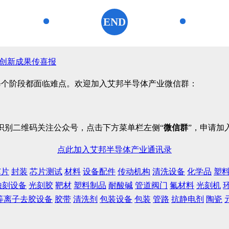
END
1
1
 创新成果传喜报
每个阶段都面临难点。欢迎加入艾邦半导体产业微信群：
识别二维码关注公众号，点击下方菜单栏左侧“
微信群
”，申请加
点此加入艾邦半导体产业通讯录
芯片
封装
芯片测试
材料
设备配件
传动机构
清洗设备
化学品
塑
蚀刻设备
光刻胶
靶材
塑料制品
耐酸碱
管道阀门
氟材料
光刻机
等离子去胶设备
胶带
清洗剂
包装设备
包装
管路
抗静电剂
陶瓷