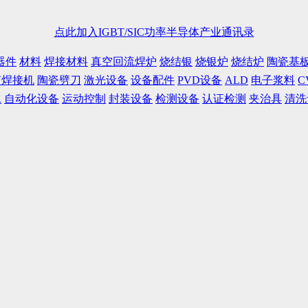
点此加入IGBT/SIC功率半导体产业通讯录
器件
材料
焊接材料
真空回流焊炉
烧结银
烧银炉
烧结炉
陶瓷基
声焊接机
陶瓷劈刀
激光设备
设备配件
PVD设备
ALD
电子浆料
C
水
自动化设备
运动控制
封装设备
检测设备
认证检测
夹治具
清洗