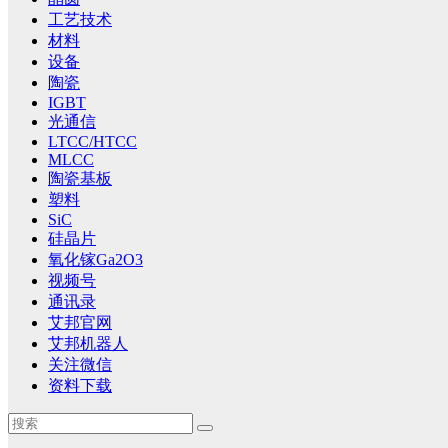
工艺技术
材料
设备
陶瓷
IGBT
光通信
LTCC/HTCC
MLCC
陶瓷基板
塑料
SiC
硅晶片
氧化镓Ga2O3
视频号
通讯录
艾邦官网
艾邦机器人
关注微信
资料下载