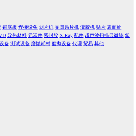
板
铜底板
焊接设备
划片机
晶圆贴片机
灌胶机
贴片
表面处
VD
导热材料
元器件
密封胶
X-Ray
配件
超声波扫描显微镜
塑
设备
测试设备
磨抛耗材
磨抛设备
代理
贸易
其他