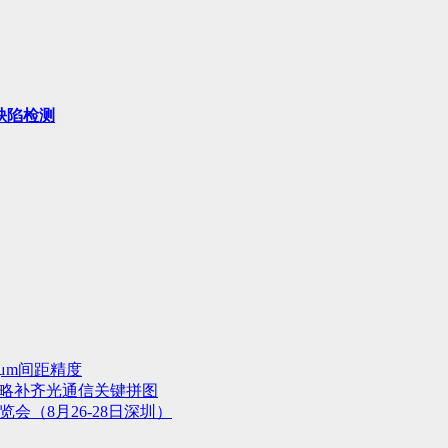
缺陷检测
μm间距精度
战略补齐光通信关键拼图
会（8月26-28日深圳）