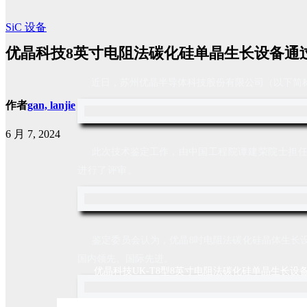
SiC
设备
优晶科技8英寸电阻法碳化硅单晶生长设备通
近日，苏州优晶半导体科技股份有限公司（以下简称
作者
gan, lanjie
6 月 7, 2024
此次技术鉴定工作，由
中国工程院谭建荣院士担
进行了评审。
鉴定委员会认为，优晶8吋电阻法碳化硅晶体生长设
国内领先、国际先进。
优晶科技UK-T8型8英寸电阻法碳化硅单晶生长设