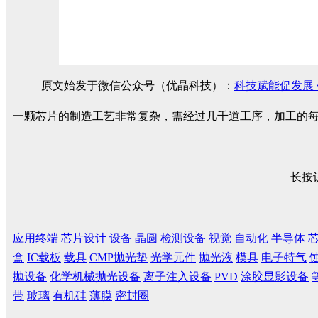
原文始发于微信公众号（优晶科技）：
科技赋能促发展
一颗芯片的制造工艺非常复杂，需经过几千道工序，加工的
长按
应用终端
芯片设计
设备
晶圆
检测设备
视觉
自动化
半导体
盒
IC载板
载具
CMP抛光垫
光学元件
抛光液
模具
电子特气
抛设备
化学机械抛光设备
离子注入设备
PVD
涂胶显影设备
带
玻璃
有机硅
薄膜
密封圈