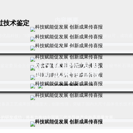
内容概要
过技术鉴定
优晶科技）“8英寸电阻法碳化硅单晶生长设备”获行业专家认可，成功通
鉴定委员会
科技赋能促发展
任鉴定委员会主任、
中国半导体行业协会半导体支撑业分会秘书长石瑛
创新成果传喜报
鉴定评审结论
备及工艺成果技术难度大，创新性强，突破了国内大尺寸晶体生长技术
备的研发成功，将有力推动中国第三代半导体产业的高质量发展。