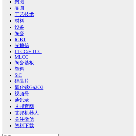
封测
晶圆
工艺技术
材料
设备
陶瓷
IGBT
光通信
LTCC/HTCC
MLCC
陶瓷基板
塑料
SiC
硅晶片
氧化镓Ga2O3
视频号
通讯录
艾邦官网
艾邦机器人
关注微信
资料下载