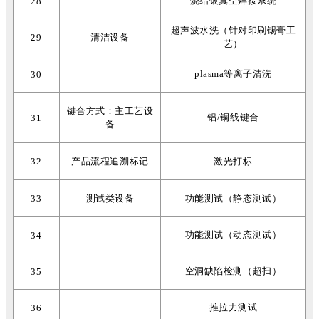
烧结银真空焊接系统
28
超声波水洗（针对印刷锡膏工
29
清洁设备
艺）
plasma等离子清洗
30
键合方式：主工艺设
铝/铜线键合
31
备
32
产品流程追溯标记
激光打标
33
测试类设备
功能测试（静态测试）
功能测试（动态测试）
34
空洞缺陷检测（超扫）
35
推拉力测试
36