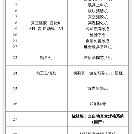
15
载具上料机
16
模块清洁机
17
真空灌胶机
18
真空灌胶+固化炉
高温固化机
+封 盖 自动线—VI
19
冷却缓存设备
20
检验平台
21
自动封盖设备
22
键合载具下料机
23
贴片机
贴附晶圆芯片机
24
前工艺辅助
切割机（激光切割sic）新机
激光切割sic
25
印刷锡膏
26
烧结银：全自动真空焊接系统
27
（国产）