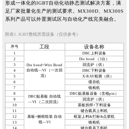
形成一体化的IGBT自动化动静态测试解决方案，满
足厂家批量化生产的测试要求。MX300D、MX300S
系列产品可以外置测试区与自动化产线完美融合。
附表1. IGBT整线所需设备（仅供参考）
工段
设备名称
序号
1
DBC上料设备
2
Die bond （3台）
3
回流炉（供）
Die bond+Wire Bond
自动线—VI （一次回
4
DBC下料设备
流）
5
X-RAY检测（供）
6
缓存机
7
镜检机
8
DBC贴基板设备（含植pin）
DBC贴基板 自动线
9
回流炉（供）
—VI （二次回流）
10
基板拆焊+下料设备
11
键合载具上料机
12
基板+侧框组装 自动
框架上料&打标&点胶机
线—VI
13
镜检机
14
键合载具下料机