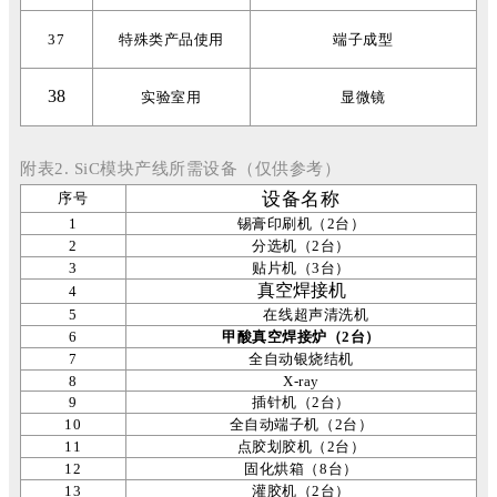
37
特殊类产品使用
端子成型
38
实验室用
显微镜
附表2. SiC模块产线所需设备（仅供参考）
设备名称
序号
1
锡膏印刷机（2台）
2
分选机（2台）
3
贴片机（3台）
真空焊接机
4
5
在线超声清洗机
6
甲酸真空焊接炉（2台）
7
全自动银烧结机
8
X-ray
9
插针机（2台）
10
全自动端子机（2台）
11
点胶划胶机（2台）
12
固化烘箱（8台）
13
灌胶机（2台）