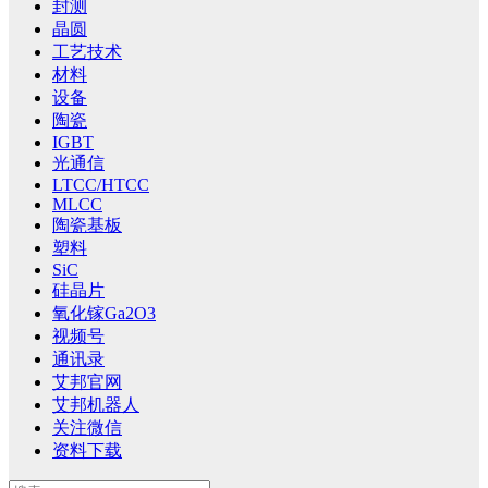
封测
晶圆
工艺技术
材料
设备
陶瓷
IGBT
光通信
LTCC/HTCC
MLCC
陶瓷基板
塑料
SiC
硅晶片
氧化镓Ga2O3
视频号
通讯录
艾邦官网
艾邦机器人
关注微信
资料下载