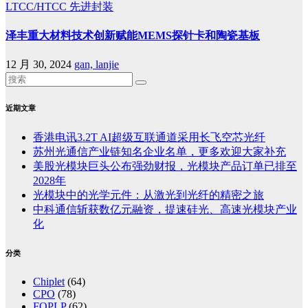
LTCC/HTCC
先进封装
泽丰重大材料技术创新赋能MEMS探针卡和陶瓷基板
12 月 30, 2024
gan, lanjie
近期文章
香港电讯3.2T AI超级互联通道采用长飞空芯光纤
苏州光通信产业链知名企业名单，更多欢迎大家补充
美股光模块巨头公布强劲财报，光模块产品订单已排至
2028年
光模块中的光学元件：从激光到光纤的精密之旅
中科通信斩获数亿元融资，提速硅光、高速光模块产业
化
分类
Chiplet
(64)
CPO
(78)
FOPLP
(62)