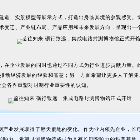
隧道、实景模型等展示方式，打造出身临其境的参观感受。
术变迁、产业链布局、产品应用和未来发展方向，呈现出一
，在企业发展的同时也通过不同方式为行业进步贡献力量。
推动经济发展的经验和智慧；另一方面希望让更多人了解集
社会各界重塑对封测行业重要性的认知。
测产业发展取得了翻天覆地的变化。作为业内领先企业，长
影响力。希望封测博物馆将成为具有长期影响力的科普基地