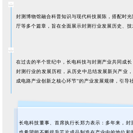
封测博物馆融合科普知识与现代科技展陈，搭配时光
厅等多个篇章，旨在全面展示封测行业发展历史、技
在过去的半个世纪中，长电科技与封测产业共同成长
封测行业的发展历程，从历史中总结发展新兴产业，
成电路产业创新之核心环节”的产业发展规律，引导
长电科技董事、首席执行长郑力表示：多年来，封
也希望能不断提升芯片成品制造在产业中的地位和