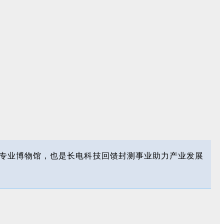
的专业博物馆，也是长电科技回馈封测事业助力产业发展