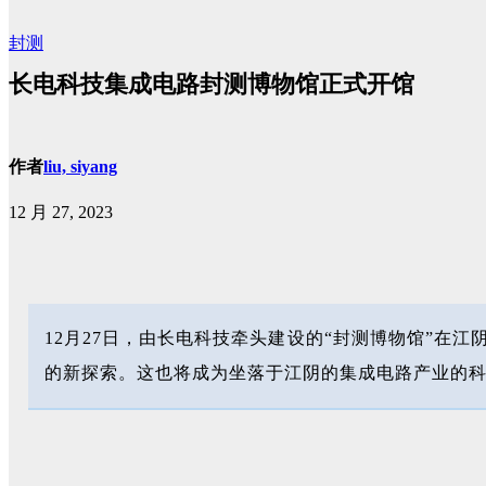
封测
长电科技集成电路封测博物馆正式开馆
作者
liu, siyang
12 月 27, 2023
12月27日，由长电科技牵头建设的“封测博物馆”
的新探索。这也将成为坐落于江阴的集成电路产业的