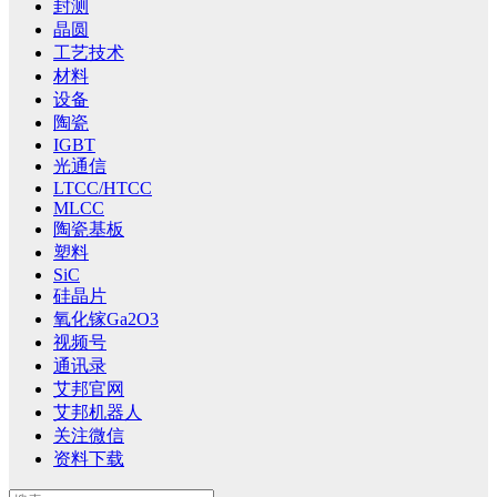
封测
晶圆
工艺技术
材料
设备
陶瓷
IGBT
光通信
LTCC/HTCC
MLCC
陶瓷基板
塑料
SiC
硅晶片
氧化镓Ga2O3
视频号
通讯录
艾邦官网
艾邦机器人
关注微信
资料下载