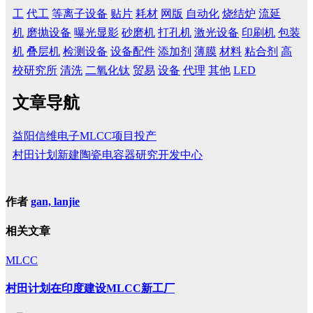
工
代工
等离子设备
贴片
耗材
网版
自动化
烧结炉
流延
机
磨抛设备
曝光显影
砂磨机
打孔机
激光设备
印刷机
包装
机
叠层机
检测设备
设备配件
添加剂
薄膜
材料
粘合剂
高
校研究所
清洗
二氧化钛
贸易
设备
代理
其他
LED
文章导航
益阳信维电子MLCC项目投产
村田计划新建陶瓷电容器研究开发中心
作者
gan, lanjie
相关文章
MLCC
村田计划在印度建设MLCC新工厂