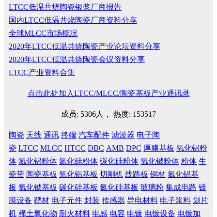
LTCC低温共烧陶瓷银浆厂商报告
国内LTCC低温共烧陶瓷厂商资料分享
全球MLCC市场概况
2020年LTCC低温共烧陶瓷产业论坛资料分享
2020年LTCC低温共烧陶瓷会议资料分享
LTCC产业资料合集
点击此处加入LTCC/MLCC/陶瓷基板产业通讯录
成员: 5306人， 热度: 153517
陶瓷
天线
通讯
终端
汽车配件
滤波器
电子陶
瓷
LTCC
MLCC
HTCC
DBC
AMB
DPC
厚膜基板
氧化铝粉
体
氮化铝粉体
氮化硅粉体
碳化硅粉体
氧化铍粉体
粉体
生
瓷带
陶瓷基板
氧化铝基板
切割机
线路板
铜材
氮化铝基
板
氧化铍基板
碳化硅基板
氮化硅基板
玻璃粉
集成电路
镀
膜设备
靶材
电子元件
封装
传感器
导电材料
电子浆料
划片
机
稀土氧化物
耐火材料
电感
电容
电镀
电镀设备
电镀加