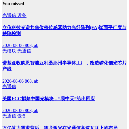
You missed
光通信
设备
立仪科技光谱共焦位移传感器助力光纤阵列(FA)端面平行度与
缺陷检测
2026-08-06
808, ab
光模块
光通信
诺基亚收购恩智浦亚利桑那州半导体工厂，改造磷化铟光芯片
产线
2026-08-06
808, ab
光通信
美国FCC拟禁中国光模块，“易中天”给出回应
2026-08-06
808, ab
光通信
设备
万亿算力需求背后，德龙激光在光通信高速互联上的布局