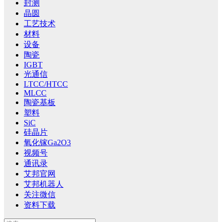
封测
晶圆
工艺技术
材料
设备
陶瓷
IGBT
光通信
LTCC/HTCC
MLCC
陶瓷基板
塑料
SiC
硅晶片
氧化镓Ga2O3
视频号
通讯录
艾邦官网
艾邦机器人
关注微信
资料下载