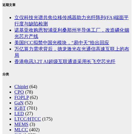
近期文章
立仪科技光谱共焦位移传感器助力光纤阵列(FA)端面平
行度与缺陷检测
诺基亚收购恩智浦亚利桑那州半导体工厂，改造磷化铟
光芯片产线
美国FCC拟禁中国光模块，“易中天”给出回应
万亿算力需求背后，德龙激光在光通信高速互联上的布
局
香港电讯3.2T AI超级互联通道采用长飞空芯光纤
分类
Chiplet
(64)
CPO
(78)
FOPLP
(62)
GaN
(52)
IGBT
(701)
LED
(27)
LTCC/HTCC
(175)
MEMS
(3)
MLCC
(402)