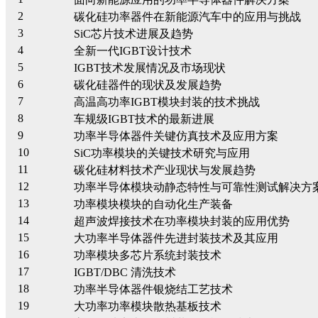
2
碳化硅功率器件在新能源汽车中的应用与挑战
3
SiC芯片技术进展及趋势
4
全新一代IGBT设计技术
5
IGBT技术发展情况及市场现状
6
碳化硅器件的现状及发展趋势
7
高温高功率IGBT模块封装的技术挑战
8
车规级IGBT技术的最新进展
9
功率半导体器件关键仿真技术及应用方案
10
SiC功率模块的关键技术研究与应用
11
碳化硅材料技术产业现状与发展趋势
12
功率半导体模块动静态特性与可靠性测试解决方
13
功率模块模块的自动化生产装备
14
超声波焊接技术在功率模块封装的应用优势
15
大功率半导体器件先进封装技术及其应用
16
功率模块多芯片系统封装技术
17
IGBT/DBC 清洗技术
18
功率半导体器件银烧结工艺技术
19
大功率功率模块散热基板技术