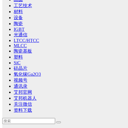
工艺技术
材料
设备
陶瓷
IGBT
光通信
LTCC/HTCC
MLCC
陶瓷基板
塑料
SiC
硅晶片
氧化镓Ga2O3
视频号
通讯录
艾邦官网
艾邦机器人
关注微信
资料下载