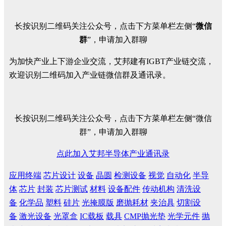
长按识别二维码关注公众号，点击下方菜单栏左侧“
微信
群
”，申请加入群聊
为加快产业上下游企业交流，艾邦建有IGBT产业链交流，
欢迎识别二维码加入产业链微信群及通讯录。
长按识别二维码关注公众号，点击下方菜单栏左侧“微信
群”，申请加入群聊
点此加入艾邦半导体产业通讯录
应用终端
芯片设计
设备
晶圆
检测设备
视觉
自动化
半导
体
芯片
封装
芯片测试
材料
设备配件
传动机构
清洗设
备
化学品
塑料
硅片
光掩膜版
磨抛耗材
夹治具
切割设
备
激光设备
光罩盒
IC载板
载具
CMP抛光垫
光学元件
抛