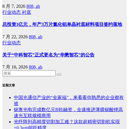
8 月 7, 2026
808, ab
行业动态
衬底
总投资3亿元，年产3万片氮化铝单晶衬底材料项目签约落地
7 月 22, 2026
808, ab
行业动态
关于“中科智芯”正式更名为“华懋智芯”的公告
7 月 16, 2026
808, ab
近期文章
中国光通信产业的“全家福”，来看看你熟悉的企业都有
谁
铌奥光电完成数亿元B轮融资，全速推进薄膜铌酸锂高
速光互联规模商用
光纤阵列高精度切割加工难？这款超精密切割机实现
±0.3μm间距精度