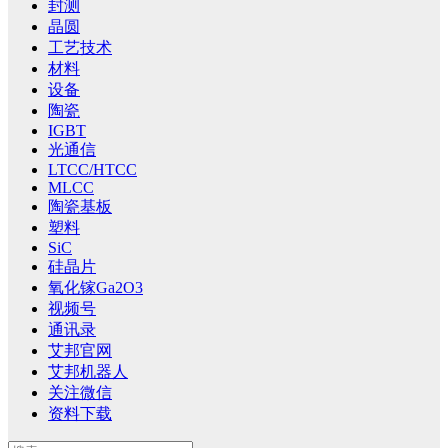
封测
晶圆
工艺技术
材料
设备
陶瓷
IGBT
光通信
LTCC/HTCC
MLCC
陶瓷基板
塑料
SiC
硅晶片
氧化镓Ga2O3
视频号
通讯录
艾邦官网
艾邦机器人
关注微信
资料下载