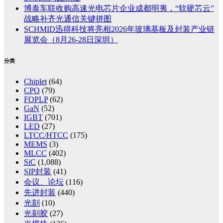
博泰车联收购高速光电芯片企业成都明夷，“软硬芯云”
战略补齐光通信关键拼图
SCHMID迅得科技将亮相2026年玻璃基板及封装产业链
展览会（8月26-28日深圳）
分类
Chiplet
(64)
CPO
(79)
FOPLP
(62)
GaN
(52)
IGBT
(701)
LED
(27)
LTCC/HTCC
(175)
MEMS
(3)
MLCC
(402)
SiC
(1,088)
SIP封装
(41)
会议、论坛
(116)
先进封装
(440)
光刻
(10)
光刻胶
(27)