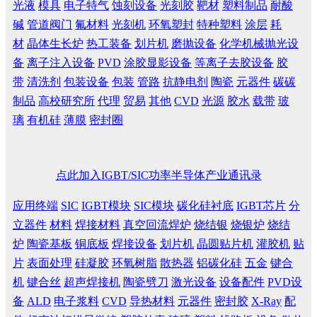
光液
模具
电子特气
蚀刻设备
光刻胶
靶材
塑料制品
耐酸
碱
管道阀门
氟材料
光刻机
环氧塑封
特种塑料
涂层
耗
材
晶体生长炉
热工装备
划片机
磨抛设备
化学机械抛光设
备
离子注入设备
PVD
涂胶显影设备
等离子去胶设备
胶
带
清洗剂
包装设备
包装
管路
抗静电剂
陶瓷
元器件
碳碳
制品
高校研究所
代理
贸易
其他
CVD
光源
胶水
载带
玻
璃
有机硅
薄膜
密封圈
点此加入IGBT/SIC功率半导体产业通讯录
应用终端
SIC
IGBT模块
SIC模块
碳化硅衬底
IGBT芯片
分
立器件
材料
焊接材料
真空回流焊炉
烧结银
烧银炉
烧结
炉
陶瓷基板
铜底板
焊接设备
划片机
晶圆贴片机
灌胶机
贴
片
表面处理
硅凝胶
环氧树脂
散热器
铝碳化硅
五金
键合
机
键合丝
超声焊接机
陶瓷劈刀
激光设备
设备配件
PVD设
备
ALD
电子浆料
CVD
导热材料
元器件
密封胶
X-Ray
配