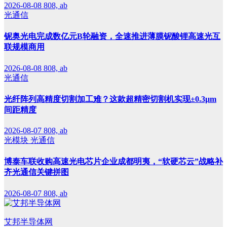
2026-08-08
808, ab
光通信
铌奥光电完成数亿元B轮融资，全速推进薄膜铌酸锂高速光互
联规模商用
2026-08-08
808, ab
光通信
光纤阵列高精度切割加工难？这款超精密切割机实现±0.3μm
间距精度
2026-08-07
808, ab
光模块
光通信
博泰车联收购高速光电芯片企业成都明夷，“软硬芯云”战略补
齐光通信关键拼图
2026-08-07
808, ab
艾邦半导体网