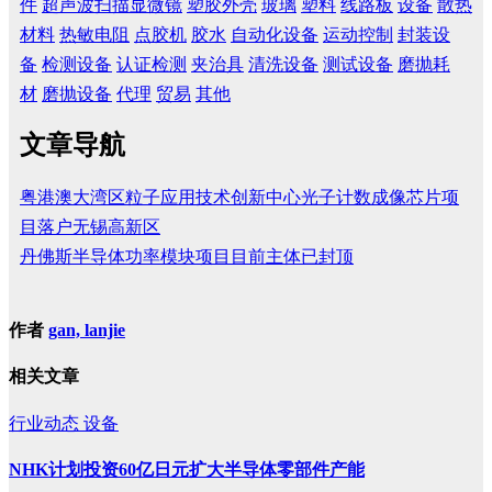
件
超声波扫描显微镜
塑胶外壳
玻璃
塑料
线路板
设备
散热
材料
热敏电阻
点胶机
胶水
自动化设备
运动控制
封装设
备
检测设备
认证检测
夹治具
清洗设备
测试设备
磨抛耗
材
磨抛设备
代理
贸易
其他
文章导航
粤港澳大湾区粒子应用技术创新中心光子计数成像芯片项
目落户无锡高新区
丹佛斯半导体功率模块项目目前主体已封顶
作者
gan, lanjie
相关文章
行业动态
设备
NHK计划投资60亿日元扩大半导体零部件产能