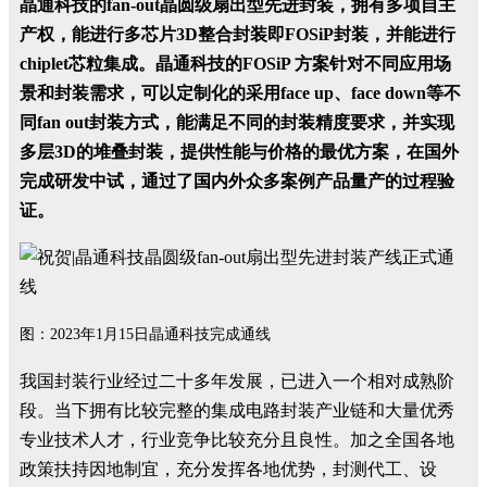
晶通科技的
fan-out
晶圆级扇出型先进封装，拥有多项自主
产权，能进行多芯片
3D
整合封装即
FOSiP
封装，并能进行
chiplet
芯粒集成。晶通科技的
FOSiP
方案针对不同应用场
景和封装需求，可以定制化的采用
face up
、
face down
等不
同
fan out
封装方式，能满足不同的封装精度要求，并实现
多层
3D
的堆叠封装，提供性能与价格的最优方案，在国外
完成研发中试，通过了国内外众多案例产品量产的过程验
证。
图：
2023
年
1
月
15
日晶通科技完成通线
我国封装行业经过二十多年发展，已进入一个相对成熟阶
段。当下拥有比较完整的集成电路封装产业链和大量优秀
专业技术人才，行业竞争比较充分且良性。加之全国各地
政策扶持因地制宜，充分发挥各地优势，封测代工、设