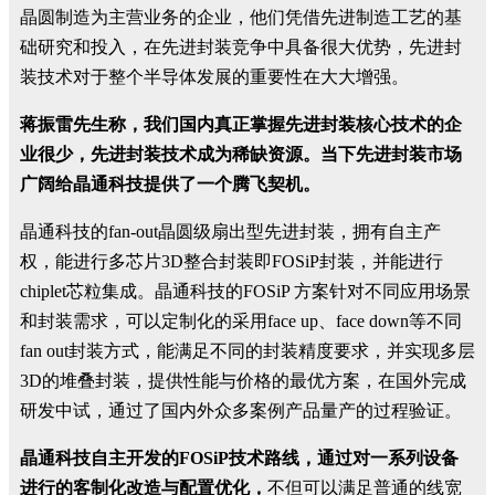
晶圆制造为主营业务的企业，他们凭借先进制造工艺的基
础研究和投入，在先进封装竞争中具备很大优势，先进封
装技术对于整个半导体发展的重要性在大大增强。
蒋振雷先生称，我们国内真正掌握先进封装核心技术的企
业很少，先进封装技术成为稀缺资源。当下先进封装市场
广阔给晶通科技提供了一个腾飞契机。
晶通科技的
fan-out
晶圆级扇出型先进封装，拥有自主产
权，能进行多芯片
3D
整合封装即
FOSiP
封装，并能进行
chiplet
芯粒集成。晶通科技的
FOSiP
方案针对不同应用场景
和封装需求，可以定制化的采用
face up
、
face down
等不同
fan out
封装方式，能满足不同的封装精度要求，并实现多层
3D
的堆叠封装，提供性能与价格的最优方案，在国外完成
研发中试，通过了国内外众多案例产品量产的过程验证。
晶通科技自主开发的
FOSiP
技术路线，通过对一系列设备
进行的客制化改造与配置优化，
不但可以满足普通的线宽