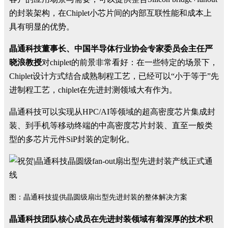
的封装架构，在
Chiplet
小芯片间的内部互联性能和成本上
具有明显的优势。
晶通科技董事长、中国半导体行业协会专家委员会主任严
晓浪教授
对
chiplet
的前景非常看好：在一些特定的场景下，
Chiplet
设计方式结合成熟制程工艺，已经可以
“
小于等于
”
先
进制程工艺，
chiplet
在先进封测领域大有作为。
晶通科技可以实现从
HPC/AI
等领域的超高密度芯片集成封
装、到手机等移动终端的中高密度芯片封装、直至一般类
型的多芯片元件
SiP
封装的定制化。
图：晶通科技提供晶圆级扇出型先进封装的整体解决方案
晶通科技团队核心成员在先进封装领域有着深厚的技术积