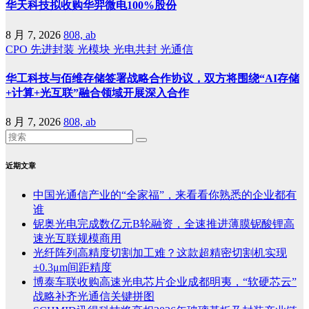
华天科技拟收购华羿微电100%股份
8 月 7, 2026
808, ab
CPO
先进封装
光模块
光电共封
光通信
华工科技与佰维存储签署战略合作协议，双方将围绕“AI存储
+计算+光互联”融合领域开展深入合作
8 月 7, 2026
808, ab
近期文章
中国光通信产业的“全家福”，来看看你熟悉的企业都有
谁
铌奥光电完成数亿元B轮融资，全速推进薄膜铌酸锂高
速光互联规模商用
光纤阵列高精度切割加工难？这款超精密切割机实现
±0.3μm间距精度
博泰车联收购高速光电芯片企业成都明夷，“软硬芯云”
战略补齐光通信关键拼图