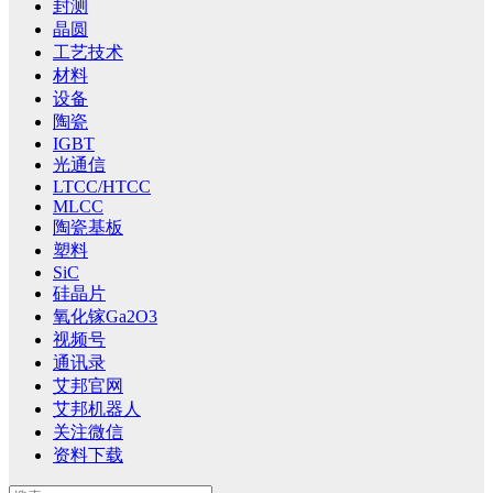
封测
晶圆
工艺技术
材料
设备
陶瓷
IGBT
光通信
LTCC/HTCC
MLCC
陶瓷基板
塑料
SiC
硅晶片
氧化镓Ga2O3
视频号
通讯录
艾邦官网
艾邦机器人
关注微信
资料下载