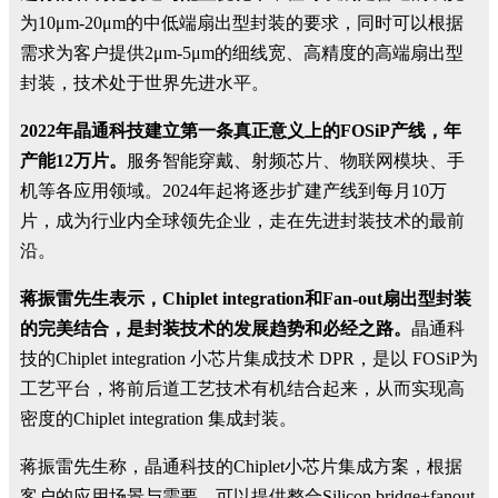
为
10μm-20μm
的中低端扇出型封装的要求，同时可以根据
需求为客户提供
2μm-5μm
的细线宽、高精度的高端扇出型
封装，技术处于世界先进水平。
2022
年晶通科技建立第一条真正意义上的
FOSiP
产线，年
产能
12
万片。
服务智能穿戴、射频芯片、物联网模块、手
机等各应用领域。
2024
年起将逐步扩建产线到每月
10
万
片，成为行业内全球领先企业，走在先进封装技术的最前
沿。
蒋振雷先生表示，
Chiplet integration
和
Fan-out
扇出型封装
的完美结合，是封装技术的发展趋势和必经之路。
晶通科
技的
Chiplet integration
小芯片集成技术
DPR
，是以
FOSiP
为
工艺平台，将前后道工艺技术有机结合起
来，从而实现高
密度的
Chiplet integration
集成封装。
蒋振雷
先生称
，
晶通科技的
Chiplet
小芯片集成方案，根据
客户的应用场景与需要，可以提供整合
Silicon bridge+fanout