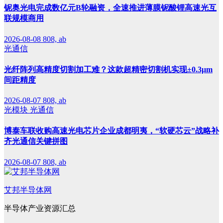
铌奥光电完成数亿元B轮融资，全速推进薄膜铌酸锂高速光互
联规模商用
2026-08-08
808, ab
光通信
光纤阵列高精度切割加工难？这款超精密切割机实现±0.3μm
间距精度
2026-08-07
808, ab
光模块
光通信
博泰车联收购高速光电芯片企业成都明夷，“软硬芯云”战略补
齐光通信关键拼图
2026-08-07
808, ab
艾邦半导体网
半导体产业资源汇总