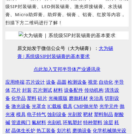
级SIP封装锡膏、LED倒装锡膏、激光焊接锡膏、水洗锡
膏、Micro助焊膏、助焊膏、铜膏 、铝膏、红胶
等内容，
扫描下方二维码进行了解！
原文始发于微信公众号（大为锡膏）：
大为锡
膏 | 系统级SIP封装锡膏的基本要求
点此加入艾邦半导体产业通讯录
应用终端
芯片设计
设备
晶圆
检测设备
视觉
自动化
半导
体
芯片
封装
芯片测试
材料
设备配件
传动机构
清洗设
备
化学品
塑料
硅片
光掩膜版
磨抛耗材
夹治具
切割设
备
激光设备
光罩盒
IC载板
载具
CMP抛光垫
光学元件
抛
光液
模具
电子特气
蚀刻设备
光刻胶
靶材
塑料制品
耐酸
碱
管道阀门
氟材料
光刻机
环氧塑封
特种塑料
涂层
耗
材
晶体生长炉
热工装备
划片机
磨抛设备
化学机械抛光设