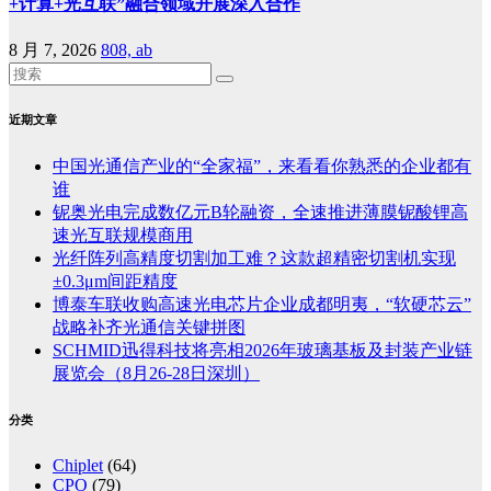
+计算+光互联”融合领域开展深入合作
8 月 7, 2026
808, ab
近期文章
中国光通信产业的“全家福”，来看看你熟悉的企业都有
谁
铌奥光电完成数亿元B轮融资，全速推进薄膜铌酸锂高
速光互联规模商用
光纤阵列高精度切割加工难？这款超精密切割机实现
±0.3μm间距精度
博泰车联收购高速光电芯片企业成都明夷，“软硬芯云”
战略补齐光通信关键拼图
SCHMID迅得科技将亮相2026年玻璃基板及封装产业链
展览会（8月26-28日深圳）
分类
Chiplet
(64)
CPO
(79)