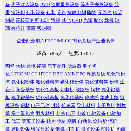
备
离子注入设备
PVD
涂胶显影设备
等离子去胶设备
胶
带
清洗剂
包装设备
包装
管路
抗静电剂
陶瓷
元器件
碳碳
制品
高校研究所
代理
贸易
其他
CVD
光源
胶水
载带
玻
璃
有机硅
薄膜
密封圈
点击此处加入LTCC/MLCC/陶瓷基板产业通讯录
成员: 5306人， 热度: 153517
陶瓷
天线
通讯
终端
汽车配件
滤波器
电子陶
瓷
LTCC
MLCC
HTCC
DBC
AMB
DPC
厚膜基板
氧化铝粉
体
氮化铝粉体
氮化硅粉体
碳化硅粉体
氧化铍粉体
粉体
生
瓷带
陶瓷基板
氧化铝基板
切割机
线路板
铜材
氮化铝基
板
氧化铍基板
碳化硅基板
氮化硅基板
玻璃粉
集成电路
镀
膜设备
靶材
电子元件
封装
传感器
导电材料
电子浆料
划片
机
稀土氧化物
耐火材料
电感
电容
电镀
电镀设备
电镀加
工
代工
等离子设备
贴片
耗材
网版
自动化
烧结炉
流延
机
磨抛设备
曝光显影
砂磨机
打孔机
激光设备
印刷机
包装