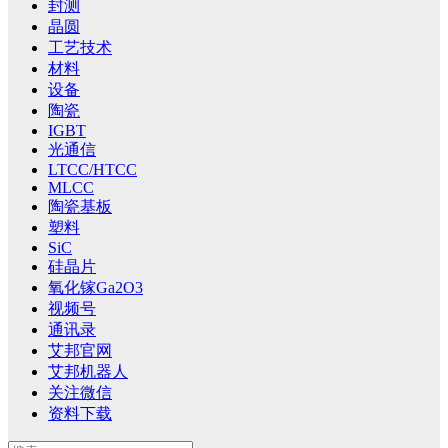
封测
晶圆
工艺技术
材料
设备
陶瓷
IGBT
光通信
LTCC/HTCC
MLCC
陶瓷基板
塑料
SiC
硅晶片
氧化镓Ga2O3
视频号
通讯录
艾邦官网
艾邦机器人
关注微信
资料下载