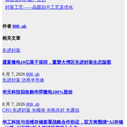
封装工艺——晶圆划片工艺及优化
作者
808, ab
相关文章
先进封装
通富微电10亿落子深圳，重塑大湾区先进封装生态版图
8 月 7, 2026
808, ab
先进封装
功率半导体
华天科技拟收购华羿微电100%股份
8 月 7, 2026
808, ab
CPO
先进封装
光模块
光电共封
光通信
华工科技与佰维存储签署战略合作协议，双方将围绕“AI存储