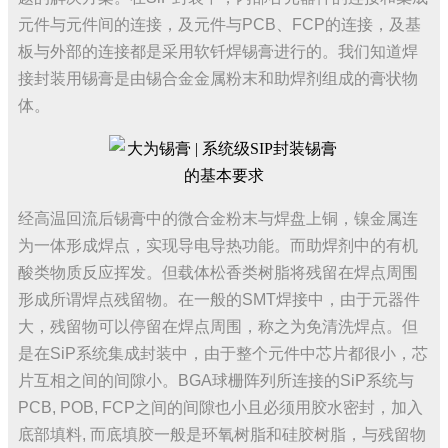
元件与元件间的连接，及元件与PCB、FCP的连接，及基
板与外部的连接都是采用软钎焊锡膏进行的。我们知道焊
接封装用锡膏是由锡合金金属粉末和助焊剂组成的膏状物
体。
经高温回流后锡膏中的微合金粉末与焊盘上铜，镍金属连
为一体形成焊点，实现导电导热功能。而助焊剂中的有机
酸类物质反应挥发。但载体松香类树脂将残留在焊点周围
形成所谓焊点残留物。在一般的SMT焊接中，由于元器件
大，残留物可以停留在焊点周围，称之为免清洗焊点。但
是在SiP系统集成封装中，由于整个元件中芯片都很小，芯
片互相之间的间隙小。BGA球栅阵列所连接的SiP系统与
PCB, POB, FCP之间的间隙也小且必须用胶水密封，加入
底部填料, 而底填胶一般是环氧树脂和
硅胶
树脂，与残留物