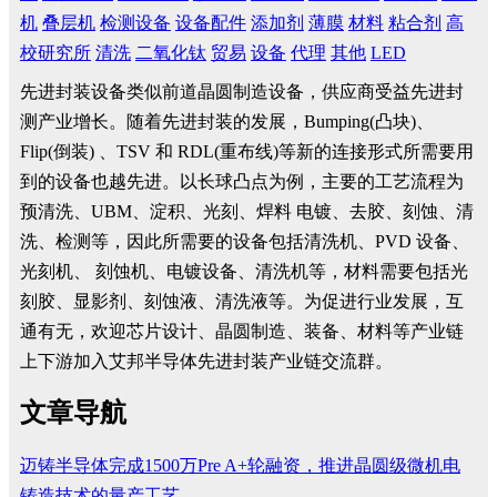
机
叠层机
检测设备
设备配件
添加剂
薄膜
材料
粘合剂
高
校研究所
清洗
二氧化钛
贸易
设备
代理
其他
LED
先进封装设备类似前道晶圆制造设备，供应商受益先进封
测产业增长。随着先进封装的发展，Bumping(凸块)、
Flip(倒装) 、TSV 和 RDL(重布线)等新的连接形式所需要用
到的设备也越先进。以长球凸点为例，主要的工艺流程为
预清洗、UBM、淀积、光刻、焊料 电镀、去胶、刻蚀、清
洗、检测等，因此所需要的设备包括清洗机、PVD 设备、
光刻机、 刻蚀机、电镀设备、清洗机等，材料需要包括光
刻胶、显影剂、刻蚀液、清洗液等。为促进行业发展，互
通有无，欢迎芯片设计、晶圆制造、装备、材料等产业链
上下游加入艾邦半导体先进封装产业链交流群。
文章导航
迈铸半导体完成1500万Pre A+轮融资，推进晶圆级微机电
铸造技术的量产工艺