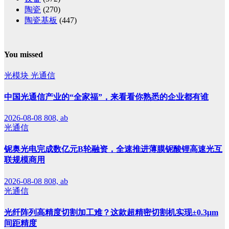
陶瓷
(270)
陶瓷基板
(447)
You missed
光模块
光通信
中国光通信产业的“全家福”，来看看你熟悉的企业都有谁
2026-08-08
808, ab
光通信
铌奥光电完成数亿元B轮融资，全速推进薄膜铌酸锂高速光互
联规模商用
2026-08-08
808, ab
光通信
光纤阵列高精度切割加工难？这款超精密切割机实现±0.3μm
间距精度