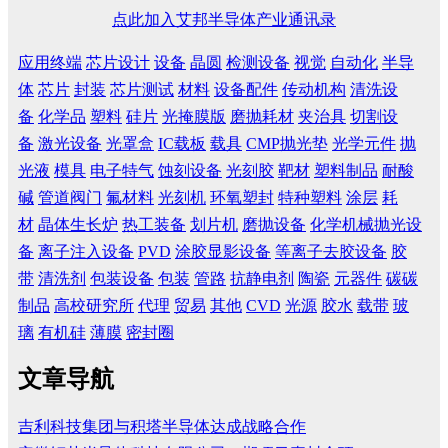
点此加入艾邦半导体产业通讯录
应用终端
芯片设计
设备
晶圆
检测设备
视觉
自动化
半导
体
芯片
封装
芯片测试
材料
设备配件
传动机构
清洗设
备
化学品
塑料
硅片
光掩膜版
磨抛耗材
夹治具
切割设
备
激光设备
光罩盒
IC载板
载具
CMP抛光垫
光学元件
抛
光液
模具
电子特气
蚀刻设备
光刻胶
靶材
塑料制品
耐酸
碱
管道阀门
氟材料
光刻机
环氧塑封
特种塑料
涂层
耗
材
晶体生长炉
热工装备
划片机
磨抛设备
化学机械抛光设
备
离子注入设备
PVD
涂胶显影设备
等离子去胶设备
胶
带
清洗剂
包装设备
包装
管路
抗静电剂
陶瓷
元器件
碳碳
制品
高校研究所
代理
贸易
其他
CVD
光源
胶水
载带
玻
璃
有机硅
薄膜
密封圈
文章导航
吉利科技集团与积塔半导体达成战略合作