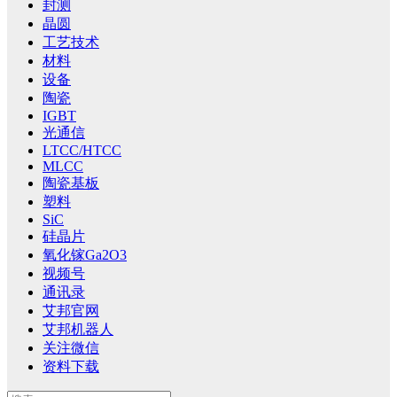
封测
晶圆
工艺技术
材料
设备
陶瓷
IGBT
光通信
LTCC/HTCC
MLCC
陶瓷基板
塑料
SiC
硅晶片
氧化镓Ga2O3
视频号
通讯录
艾邦官网
艾邦机器人
关注微信
资料下载