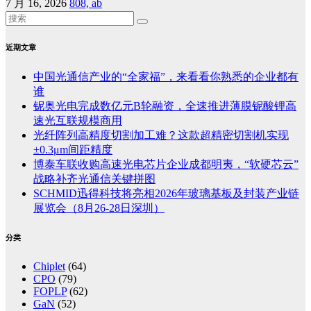
7 月 16, 2026
808, ab
近期文章
中国光通信产业的“全家福”，来看看你熟悉的企业都有
谁
铌奥光电完成数亿元B轮融资，全速推进薄膜铌酸锂高
速光互联规模商用
光纤阵列高精度切割加工难？这款超精密切割机实现
±0.3μm间距精度
博泰车联收购高速光电芯片企业成都明夷，“软硬芯云”
战略补齐光通信关键拼图
SCHMID迅得科技将亮相2026年玻璃基板及封装产业链
展览会（8月26-28日深圳）
分类
Chiplet
(64)
CPO
(79)
FOPLP
(62)
GaN
(52)