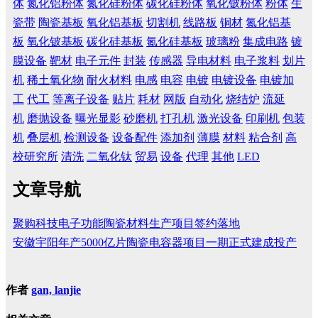
体
氮化铝粉体
氮化硅粉体
碳化硅粉体
氧化铍粉体
粉体
生
瓷带
陶瓷基板
氧化铝基板
切割机
线路板
铜材
氮化铝基
板
氧化铍基板
碳化硅基板
氮化硅基板
玻璃粉
集成电路
镀
膜设备
靶材
电子元件
封装
传感器
导电材料
电子浆料
划片
机
稀土氧化物
耐火材料
电感
电容
电镀
电镀设备
电镀加
工
代工
等离子设备
贴片
耗材
网版
自动化
烧结炉
流延
机
磨抛设备
曝光显影
砂磨机
打孔机
激光设备
印刷机
包装
机
叠层机
检测设备
设备配件
添加剂
薄膜
材料
粘合剂
高
校研究所
清洗
二氧化钛
贸易
设备
代理
其他
LED
文章导航
聚购科技电子功能陶瓷材料生产项目签约落地
安徽宇阳年产5000亿片陶瓷电容器项目一期正式建成投产
作者
gan, lanjie