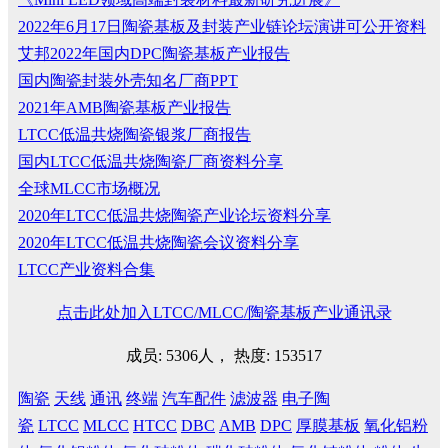
2022年6月17日陶瓷基板及封装产业链论坛演讲可公开资料
艾邦2022年国内DPC陶瓷基板产业报告
国内陶瓷封装外壳知名厂商PPT
2021年AMB陶瓷基板产业报告
LTCC低温共烧陶瓷银浆厂商报告
国内LTCC低温共烧陶瓷厂商资料分享
全球MLCC市场概况
2020年LTCC低温共烧陶瓷产业论坛资料分享
2020年LTCC低温共烧陶瓷会议资料分享
LTCC产业资料合集
点击此处加入LTCC/MLCC/陶瓷基板产业通讯录
成员: 5306人， 热度: 153517
陶瓷
天线
通讯
终端
汽车配件
滤波器
电子陶
瓷
LTCC
MLCC
HTCC
DBC
AMB
DPC
厚膜基板
氧化铝粉