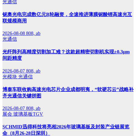
光通信
铌奥光电完成数亿元B轮融资，全速推进薄膜铌酸锂高速光互
联规模商用
2026-08-08
808, ab
光通信
光纤阵列高精度切割加工难？这款超精密切割机实现±0.3μm
间距精度
2026-08-07
808, ab
光模块
光通信
博泰车联收购高速光电芯片企业成都明夷，“软硬芯云”战略补
齐光通信关键拼图
2026-08-07
808, ab
展会
玻璃基板TGV
SCHMID迅得科技将亮相2026年玻璃基板及封装产业链展览
会（8月26-28日深圳）