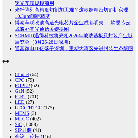
速光互联规模商用
光纤阵列高精度切割加工难？这款超精密切割机实现
±0.3μm间距精度
博泰车联收购高速光电芯片企业成都明夷，“软硬芯云”
战略补齐光通信关键拼图
SCHMID迅得科技将亮相2026年玻璃基板及封装产业链
展览会（8月26-28日深圳）
通富微电10亿落子深圳，重塑大湾区先进封装生态版图
分类
Chiplet
(64)
CPO
(79)
FOPLP
(62)
GaN
(52)
IGBT
(701)
LED
(27)
LTCC/HTCC
(175)
MEMS
(3)
MLCC
(402)
SiC
(1,088)
SIP封装
(41)
会议、论坛
(116)