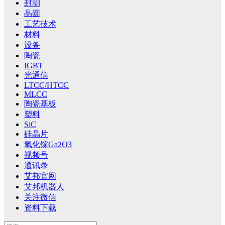
封测
晶圆
工艺技术
材料
设备
陶瓷
IGBT
光通信
LTCC/HTCC
MLCC
陶瓷基板
塑料
SiC
硅晶片
氧化镓Ga2O3
视频号
通讯录
艾邦官网
艾邦机器人
关注微信
资料下载