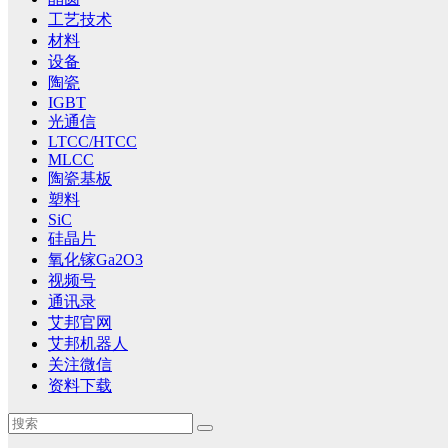
工艺技术
材料
设备
陶瓷
IGBT
光通信
LTCC/HTCC
MLCC
陶瓷基板
塑料
SiC
硅晶片
氧化镓Ga2O3
视频号
通讯录
艾邦官网
艾邦机器人
关注微信
资料下载