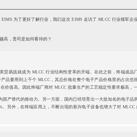
MS 为了更好了解行业，我们这次 EIMS 走访了 MLCC 行业领
越高，贵司是如何看待的？
的中美贸易战就成为 MLCC 行业结构性变革的开端。在此之前，终端成品厂
产品要用到上千个 MLCC，其总价格在整个电子产品价格里的占比也很小
潜在价值高。因此终端厂商对 MLCC 批量生产的工艺稳定性要求极高
为国产替代的推动力。另一方面，国内已经培育出一大批知名的电子品
-12%。另外，在终端应用上，不断出现的新兴电子设备也增大了对 MLC