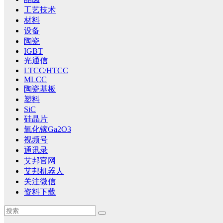
工艺技术
材料
设备
陶瓷
IGBT
光通信
LTCC/HTCC
MLCC
陶瓷基板
塑料
SiC
硅晶片
氧化镓Ga2O3
视频号
通讯录
艾邦官网
艾邦机器人
关注微信
资料下载