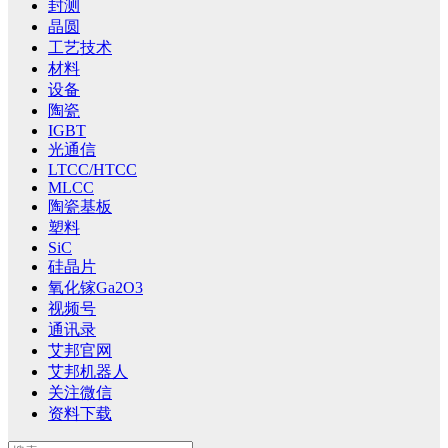
封测
晶圆
工艺技术
材料
设备
陶瓷
IGBT
光通信
LTCC/HTCC
MLCC
陶瓷基板
塑料
SiC
硅晶片
氧化镓Ga2O3
视频号
通讯录
艾邦官网
艾邦机器人
关注微信
资料下载