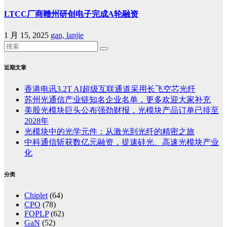
LTCC厂商赣州研创电子完成A轮融资
1 月 15, 2025
gan, lanjie
近期文章
香港电讯3.2T AI超级互联通道采用长飞空芯光纤
苏州光通信产业链知名企业名单，更多欢迎大家补充
美股光模块巨头公布强劲财报，光模块产品订单已排至
2028年
光模块中的光学元件：从激光到光纤的精密之旅
中科通信斩获数亿元融资，提速硅光、高速光模块产业
化
分类
Chiplet
(64)
CPO
(78)
FOPLP
(62)
GaN
(52)