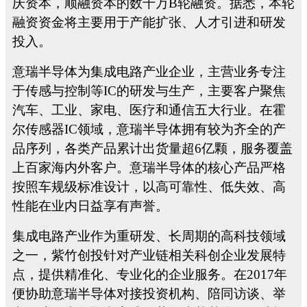
庆资本，顺融资本的数千万
B
轮融资。据悉，本轮
融资资金将主要用于产能扩张、人才引进和研发
投入。
意瑞半导体为集成电路产业企业，主营业务专注
于传感与控制等
IC
的研发与生产，主要客户聚焦
汽车、工业、家电、医疗和通信五大行业。在霍
尔传感器
IC
领域，意瑞半导体拥有较为齐全的产
品序列，各类产品累计出货量超
6
亿颗，服务覆盖
上百家海内外客户。意瑞半导体的核心产品严格
按照车规级标准设计，以高可靠性、低失效、高
性能在业内日益享有声誉。
集成电路产业作为重研发、长周期的高科技领域
之一，紫竹创投针对产业链相关科创企业发展特
点，提供精准化、专业化的企业服务。在
2017
年
便协助意瑞半导体对接投资机构、陪同访谈、举