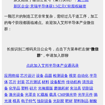
新区企业| 意瑞半导体获1.5亿元C轮股权融资
一颗芯片的制造工艺非常复杂，需经过几千道工序，加工
的每个阶段都面临难点。欢迎加入艾邦半导体产业微信
群：
长按识别二维码关注公众号，点击下方菜单栏左侧“
微信
群
”，申请加入群聊
点此加入艾邦半导体产业通讯录
应用终端
芯片设计
设备
晶圆
检测设备
视觉
自动化
半导
体
芯片
封装
芯片测试
材料
设备配件
传动机构
清洗设
备
化学品
塑料
硅片
光掩膜版
磨抛耗材
夹治具
切割设
备
激光设备
光罩盒
IC载板
载具
CMP抛光垫
光学元件
抛
光液
模具
电子特气
蚀刻设备
光刻胶
靶材
塑料制品
耐酸