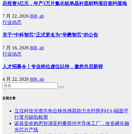
总投资3亿元，年产3万片氮化铝单晶衬底材料项目签约落地
7 月 22, 2026
808, ab
行业动态
关于“中科智芯”正式更名为“华懋智芯”的公告
7 月 16, 2026
808, ab
行业动态
人才招募令丨专业岗位虚位以待，邀您共启新程
4 月 22, 2026
808, ab
近期文章
立仪科技光谱共焦位移传感器助力光纤阵列(FA)端面平
行度与缺陷检测
诺基亚收购恩智浦亚利桑那州半导体工厂，改造磷化铟
光芯片产线