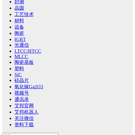
封测
晶圆
工艺技术
材料
设备
陶瓷
IGBT
光通信
LTCC/HTCC
MLCC
陶瓷基板
塑料
SiC
硅晶片
氧化镓Ga2O3
视频号
通讯录
艾邦官网
艾邦机器人
关注微信
资料下载