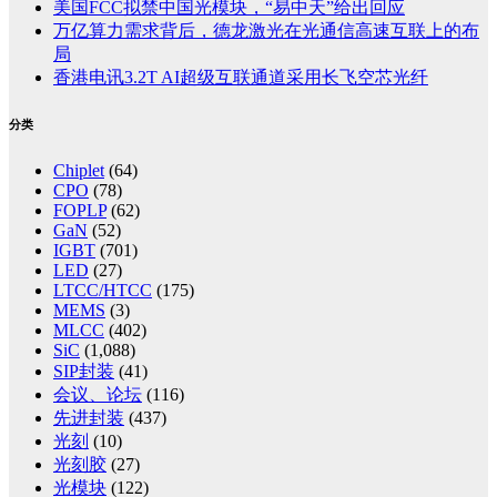
美国FCC拟禁中国光模块，“易中天”给出回应
万亿算力需求背后，德龙激光在光通信高速互联上的布
局
香港电讯3.2T AI超级互联通道采用长飞空芯光纤
分类
Chiplet
(64)
CPO
(78)
FOPLP
(62)
GaN
(52)
IGBT
(701)
LED
(27)
LTCC/HTCC
(175)
MEMS
(3)
MLCC
(402)
SiC
(1,088)
SIP封装
(41)
会议、论坛
(116)
先进封装
(437)
光刻
(10)
光刻胶
(27)
光模块
(122)