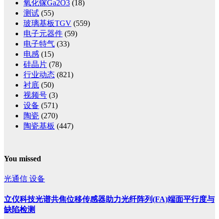
氧化镓Ga2O3
(18)
测试
(55)
玻璃基板TGV
(559)
电子元器件
(59)
电子特气
(33)
电感
(15)
硅晶片
(78)
行业动态
(821)
衬底
(50)
视频号
(3)
设备
(571)
陶瓷
(270)
陶瓷基板
(447)
You missed
光通信
设备
立仪科技光谱共焦位移传感器助力光纤阵列(FA)端面平行度与
缺陷检测