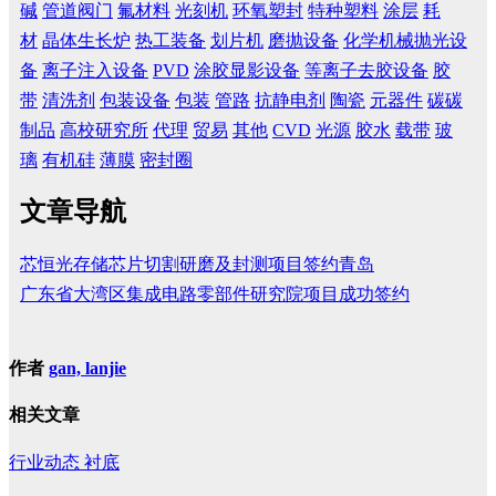
碱
管道阀门
氟材料
光刻机
环氧塑封
特种塑料
涂层
耗
材
晶体生长炉
热工装备
划片机
磨抛设备
化学机械抛光设
备
离子注入设备
PVD
涂胶显影设备
等离子去胶设备
胶
带
清洗剂
包装设备
包装
管路
抗静电剂
陶瓷
元器件
碳碳
制品
高校研究所
代理
贸易
其他
CVD
光源
胶水
载带
玻
璃
有机硅
薄膜
密封圈
文章导航
芯恒光存储芯片切割研磨及封测项目签约青岛
广东省大湾区集成电路零部件研究院项目成功签约
作者
gan, lanjie
相关文章
行业动态
衬底