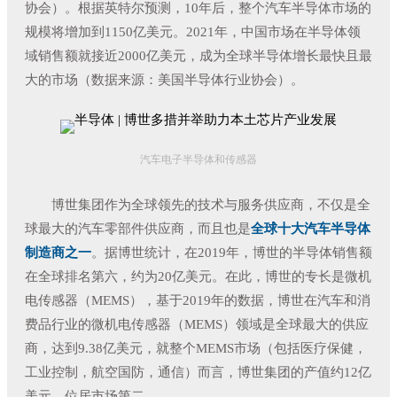
协会）。根据英特尔预测，10年后，整个汽车半导体市场的
规模将增加到1150亿美元。2021年，中国市场在半导体领
域销售额就接近2000亿美元，成为全球半导体增长最快且最
大的市场（数据来源：美国半导体行业协会）。
汽车电子半导体和传感器
博世集团作为全球领先的技术与服务供应商，不仅是全
球最大的汽车零部件供应商，而且也是
全球十大汽车半导体
制造商之一
。据博世统计，在2019年，博世的半导体销售额
在全球排名第六，约为20亿美元。在此，博世的专长是微机
电传感器（MEMS），基于2019年的数据，博世在汽车和消
费品行业的微机电传感器（MEMS）领域是全球最大的供应
商，达到9.38亿美元，就整个MEMS市场（包括医疗保健，
工业控制，航空国防，通信）而言，博世集团的产值约12亿
美元，位居市场第二。