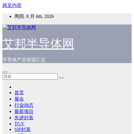
跳至内容
周四. 8 月 6th, 2026
艾邦半导体网
半导体产业资源汇总
首页
展会
行业动态
最新项目
先进封装
TGV
SIP封装