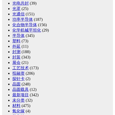
光电共封
(39)
光罩
(25)
光通信
(151)
功率半导体
(187)
化合物半导体
(156)
化学机械平坦化
(29)
半导体
(345)
塑料
(73)
外延
(11)
封测
(188)
封装
(343)
展会
(21)
工艺技术
(173)
投融资
(206)
探针卡
(2)
晶圆
(248)
晶圆载具
(12)
最新项目
(342)
未分类
(32)
材料
(475)
氧化镓
(4)