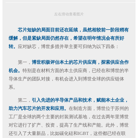
左右滑动查看图片
芯片短缺的局面目前还在延续，虽然相较前一阶段稍有
缓解，但是紧缺局面仍然存在，希望在明年情况会有所好
转。
应对缺芯，博世多措并举主要可归纳为以下四条：
第一，
博世积极评估本土的芯片供应商，探索供应合作
机会。
特别是在材料方面的本土供应商，已经在和博世的半
导体生产的团队对接，有机会进入到博世全球的供应链体
系。
第二，
引入先进的半导体产品和技术，赋能本土企业，
助力汽车芯片的开发和应用。
在制造方面，博世位于苏州的
工厂是全球的两个主要的封装测试基地，在过去两年里博世
对它进行了扩产、投资，提高了生产线和产能。此外，博世
还引入了大量新品，比如碳化硅和IGBT，这些都已经在联