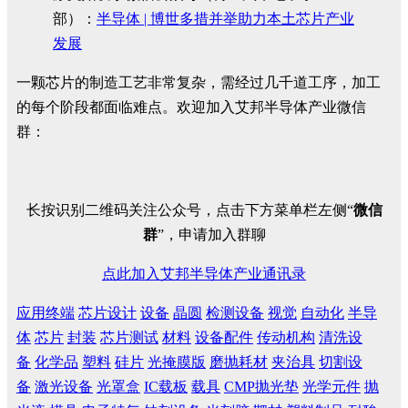
部）：
半导体 | 博世多措并举助力本土芯片产业
发展
一颗芯片的制造工艺非常复杂，需经过几千道工序，加工
的每个阶段都面临难点。欢迎加入艾邦半导体产业微信
群：
长按识别二维码关注公众号，点击下方菜单栏左侧“
微信
群
”，申请加入群聊
点此加入艾邦半导体产业通讯录
应用终端
芯片设计
设备
晶圆
检测设备
视觉
自动化
半导
体
芯片
封装
芯片测试
材料
设备配件
传动机构
清洗设
备
化学品
塑料
硅片
光掩膜版
磨抛耗材
夹治具
切割设
备
激光设备
光罩盒
IC载板
载具
CMP抛光垫
光学元件
抛