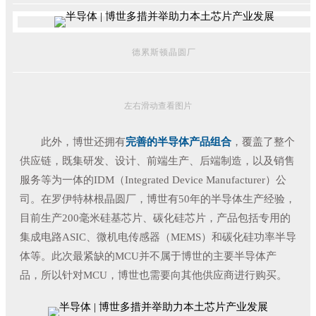
德累斯顿晶圆厂
左右滑动查看图片
此外，博世还拥有
完善的半导体产品组合
，覆盖了整个
供应链，既集研发、设计、前端生产、后端制造，以及销售
服务等为一体的IDM（Integrated Device Manufacturer）公
司。在罗伊特林根晶圆厂，博世有50年的半导体生产经验，
目前生产200毫米硅基芯片、碳化硅芯片，产品包括专用的
集成电路ASIC、微机电传感器（MEMS）和碳化硅功率半导
体等。
此次最紧缺的MCU并不属于博世的主要半导体产
品，所以针对MCU，博世也需要向其他供应商进行购买。