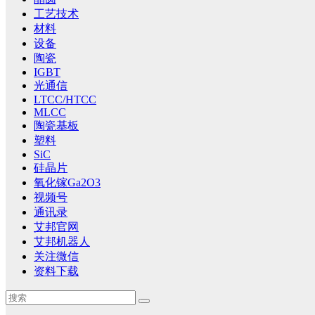
工艺技术
材料
设备
陶瓷
IGBT
光通信
LTCC/HTCC
MLCC
陶瓷基板
塑料
SiC
硅晶片
氧化镓Ga2O3
视频号
通讯录
艾邦官网
艾邦机器人
关注微信
资料下载