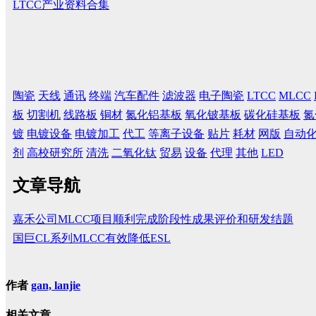
LTCC产业资料合集
陶瓷
天线
通讯
终端
汽车配件
滤波器
电子陶瓷
LTCC
MLCC
板
切割机
线路板
铜材
氮化铝基板
氧化铍基板
碳化硅基板
氮
镀
电镀设备
电镀加工
代工
等离子设备
贴片
耗材
网版
自动
剂
高校研究所
清洗
二氧化钛
贸易
设备
代理
其他
LED
文章导航
嘉禾公司MLCC项目顺利完成阶段性成果评价和研发结题
国巨CL系列MLCC有效降低ESL
作者
gan, lanjie
相关文章