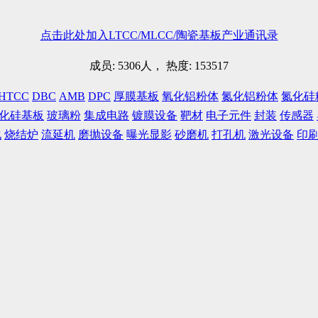
点击此处加入LTCC/MLCC/陶瓷基板产业通讯录
成员: 5306人， 热度: 153517
HTCC
DBC
AMB
DPC
厚膜基板
氧化铝粉体
氮化铝粉体
氮化硅
化硅基板
玻璃粉
集成电路
镀膜设备
靶材
电子元件
封装
传感器
化
烧结炉
流延机
磨抛设备
曝光显影
砂磨机
打孔机
激光设备
印