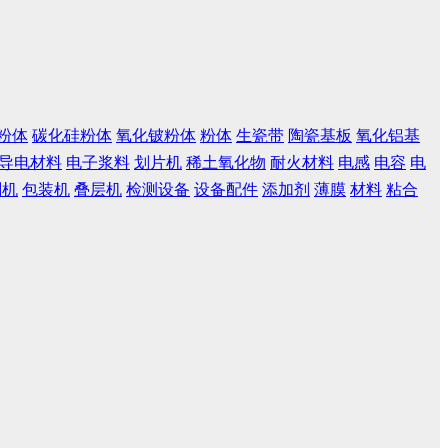
粉体
碳化硅粉体
氧化铍粉体
粉体
生瓷带
陶瓷基板
氧化铝基
导电材料
电子浆料
划片机
稀土氧化物
耐火材料
电感
电容
电
刷机
包装机
叠层机
检测设备
设备配件
添加剂
薄膜
材料
粘合