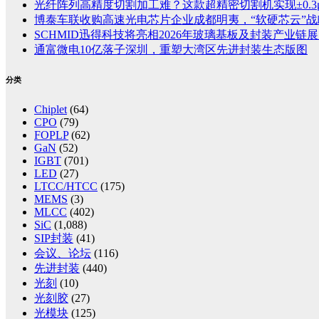
光纤阵列高精度切割加工难？这款超精密切割机实现±0.3
博泰车联收购高速光电芯片企业成都明夷，“软硬芯云”
SCHMID迅得科技将亮相2026年玻璃基板及封装产业链展览
通富微电10亿落子深圳，重塑大湾区先进封装生态版图
分类
Chiplet
(64)
CPO
(79)
FOPLP
(62)
GaN
(52)
IGBT
(701)
LED
(27)
LTCC/HTCC
(175)
MEMS
(3)
MLCC
(402)
SiC
(1,088)
SIP封装
(41)
会议、论坛
(116)
先进封装
(440)
光刻
(10)
光刻胶
(27)
光模块
(125)